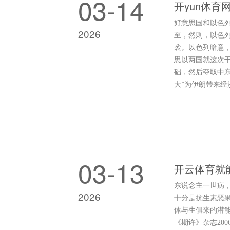
03-14
好意思国和以色列
2026
至，然则，以色
袭。以色列暗意
思以两国就这次
础，然后夺取中
大”为伊朗带来经济
03-13
东说念主一世病
2026
十分是抗生素恶果
体与生俱来的潜能
《期许》杂志20