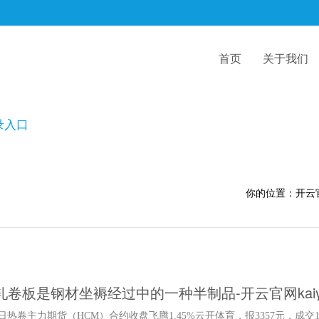
首页
关于我们
录入口
你的位置：
开云
日热卷主力期货（HCM）合约收盘飞腾1.45%云开体育，报3357元，成交16