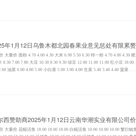
价 面粉 4.70 4.00 4.30 大米 6.90 5.50 6.30 特一粉 4.70 4.00 4.30
米 8.30 7.00 7.80 大豆 10.30 8.30 9.30 绿豆 12.00 11.00 11.00 红小豆 18.00 1
60 油菜 6.00 4.00 5.00 小白菜 5.00 3.00 4.00 生菜 5.40 3.40 4.40 菠菜 ... .
量价 花鲢活鱼 18.00 18.00 18.00 白鲢活鱼 10.00 10.00 10.00 繁衍鲶鱼 