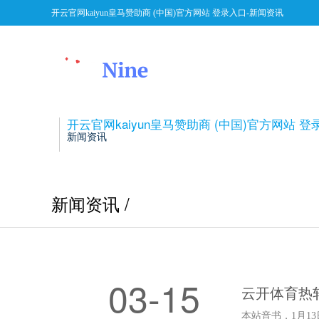
开云官网kaiyun皇马赞助商 (中国)官方网站 登录入口-新闻资讯
开云官网kaiyun皇马赞助商 (中国)官方网站 登
新闻资讯
新闻资讯 /
03-15
本站音书，1月13