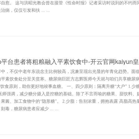
够自愈。 这与洪昭光教会曾在接管《性命时报》记者采访时说到的不约而
，仅仅引发和扶 ... ...
群中，不仅中老年东说念主比例较高，况兼呈现出光显的年青化趋势。面
的平素饮食处分至关贫寒。糖尿病巨匠方志辉医师今天就与咱们共享糖尿
”饮食原则，助你更好地竣事血糖。 一、四少原则：隔离升糖“大户” 1.少
辉医师强调，减少糖分摄入是控糖的基础。除了不言而喻的糖果、甜饮料、
果酱、加工食物中的“隐形糖”。 2.少脂：告别浓重，拥抱表露 高脂高热
毒，糖尿病患者应减少 ... ...