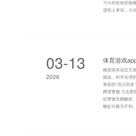
70％的疾病皆能
进程上来说，大夫治病
03-13
糖尿病东说念主
2026
挑战，科学合理
掌抓的“四少四多
网需警惕 方志
应警惕含糖酸奶、
糖处分极为不利。刻