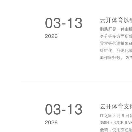
03-13
脂肪肝是一种由
2026
身分等多方面所
异常等代谢抽象
纤维化、肝硬化或
原作家扫数。 发布于
03-13
IT之家 3 月 9
2026
358H + 32GB 
低调，使用玄色配色，正