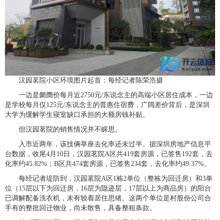
汉园茗院小区环境图片起首：每经记者陈荣浩摄
一边是阛阓价每月近2750元/东说念主的高端小区居住成本，一边
是学校每月仅125元/东说念主的普惠住宿费，广阔差价背后，是深圳
大学为缓解学生寝室缺口承担的大额房钱补贴。
但汉园茗院的销售情况并不睬思。
入市近两年，该技俩举座去化率还未过半。据深圳房地产信息平
台数据，收尾4月10日，汉园茗院A区共419套房源，已签售192套，去
化率约45.82%；B区共474套房源，已签售234套，去化率约49.37%。
每经记者堤防到，汉园茗院A区1栋2单位（整栋为回迁房）和3单
位（15层以下为回迁房，16层为隐迹层，17层以上为商品房）的阳台
已调解配备洗衣机，未有较着居住思绪。这两个单位是村股份公司合
手有的整批回迁物业，尚未散售，具备整租条款。