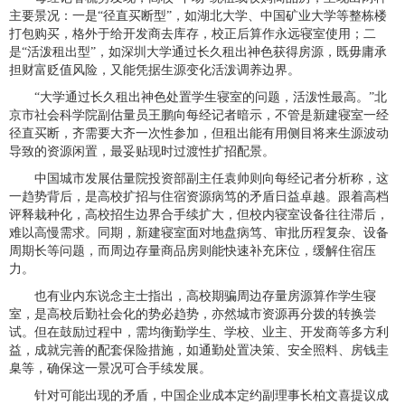
主要景况：一是“径直买断型”，如湖北大学、中国矿业大学等整栋楼
打包购买，格外于给开发商去库存，校正后算作永远寝室使用；二
是“活泼租出型”，如深圳大学通过长久租出神色获得房源，既毋庸承
担财富贬值风险，又能凭据生源变化活泼调养边界。
“大学通过长久租出神色处置学生寝室的问题，活泼性最高。”北
京市社会科学院副估量员王鹏向每经记者暗示，不管是新建寝室一经
径直买断，齐需要大齐一次性参加，但租出能有用侧目将来生源波动
导致的资源闲置，最妥贴现时过渡性扩招配景。
中国城市发展估量院投资部副主任袁帅则向每经记者分析称，这
一趋势背后，是高校扩招与住宿资源病笃的矛盾日益卓越。跟着高档
评释栽种化，高校招生边界合手续扩大，但校内寝室设备往往滞后，
难以高慢需求。同期，新建寝室面对地盘病笃、审批历程复杂、设备
周期长等问题，而周边存量商品房则能快速补充床位，缓解住宿压
力。
也有业内东说念主士指出，高校期骗周边存量房源算作学生寝
室，是高校后勤社会化的势必趋势，亦然城市资源再分拨的转换尝
试。但在鼓励过程中，需均衡勤学生、学校、业主、开发商等多方利
益，成就完善的配套保险措施，如通勤处置决策、安全照料、房钱圭
臬等，确保这一景况可合手续发展。
针对可能出现的矛盾，中国企业成本定约副理事长柏文喜提议成