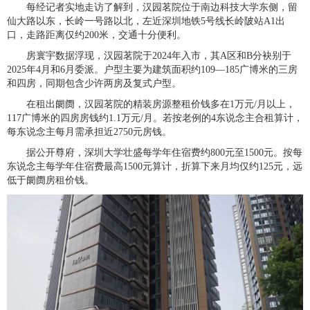
每经记者实地走访了解到，汉园茗院位于南边科技大学东侧，留
仙大路以东，长岭一号路以北，左近深圳地铁5号线长岭陂站A1出
口，走路距离仅约200米，交通十分便利。
房寰宇数据浮现，汉园茗院于2024年入市，其A区和B分袂别于
2025年4月和6月委派。户型主要为建筑面积约109—185广博米的三房
和四房，同期包含少许两房及复式户型。
在租出阛阓，汉园茗院的精装房源整租价钱多在1万元/月以上，
117广博米的四房房钱约1.1万元/月。若按老例的4东说念主合租算计，
每东说念主每月需承担近2750元房钱。
据公开尊府，深圳大学壮盛每学年住宿费约800元至1500元。按每
东说念主每学年住宿费最高1500元算计，折算下来月均仅约125元，远
低于阛阓房租价钱。