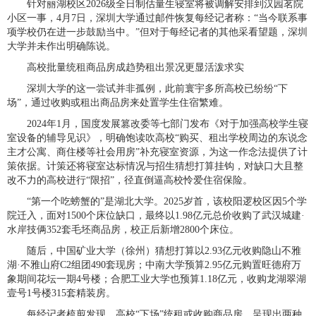
针对丽湖校区2026级全日制估量生寝室将被调解安排到汉园茗院
小区一事，4月7日，深圳大学通过邮件恢复每经记者称：“当今联系事
项学校仍在进一步鼓励当中。”但对于每经记者的其他采看望题，深圳
大学并未作出明确陈说。
高校批量统租商品房成趋势租出景况更显活泼求实
深圳大学的这一尝试并非孤例，此前寰宇多所高校已纷纷“下
场”，通过收购或租出商品房来处置学生住宿繁难。
2024年1月，国度发展篡改委等七部门发布《对于加强高校学生寝
室设备的辅导见识》，明确饱读吹高校“购买、租出学校周边的东说念
主才公寓、商住楼等社会用房”补充寝室资源，为这一作念法提供了计
策依据。计策还将寝室达标情况与招生猜想打算挂钩，对缺口大且整
改不力的高校进行“限招”，径直倒逼高校怜爱住宿保险。
“第一个吃螃蟹的”是湖北大学。2025岁首，该校阳逻校区因5个学
院迁入，面对1500个床位缺口，最终以1.98亿元总价收购了武汉城建·
水岸技俩352套毛坯商品房，校正后新增2800个床位。
随后，中国矿业大学（徐州）猜想打算以2.93亿元收购隐山不雅
湖·不雅山府C2组团490套现房；中南大学预算2.95亿元购置旺德府万
象期间花坛一期4号楼；合肥工业大学也预算1.18亿元，收购龙湖翠湖
壹号1号楼315套精装房。
每经记者梳剪发现，高校“下场”统租或收购商品房，呈现出两种