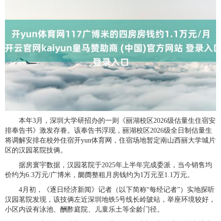
本年3月，深圳大学研招办的一则《丽湖校区2026级估量生住宿安
排奉告书》激发存眷。该奉告书浮现，丽湖校区2026级全日制估量生
将调解安排在校外住宿开yun体育网，住宿场地暂定南山西丽大学城片
区的汉园茗院技俩。
据房寰宇数据，汉园茗院于2025年上半年完成委派，当今销售均
价约为6.3万元/广博米，阛阓整租月房钱约为1万元至1.1万元。
4月初，《逐日经济新闻》记者（以下简称“每经记者”）实地探听
汉园茗院发现，该技俩左近深圳地铁5号线长岭陂站，举座环境较好，
小区内设有泳池、酬酢庭院、儿童乐土等全龄门径。