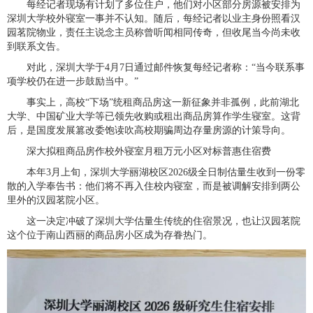
每经记者现场有计划了多位住户，他们对小区部分房源被安排为
深圳大学校外寝室一事并不认知。随后，每经记者以业主身份照看汉
园茗院物业，责任主说念主员称曾听闻相同传奇，但收尾当今尚未收
到联系文告。
对此，深圳大学于4月7日通过邮件恢复每经记者称：“当今联系事
项学校仍在进一步鼓励当中。”
事实上，高校“下场”统租商品房这一新征象并非孤例，此前湖北
大学、中国矿业大学等已领先收购或租出商品房算作学生寝室。这背
后，是国度发展篡改委饱读吹高校期骗周边存量房源的计策导向。
深大拟租商品房作校外寝室月租万元小区对标普惠住宿费
本年3月上旬，深圳大学丽湖校区2026级全日制估量生收到一份零
散的入学奉告书：他们将不再入住校内寝室，而是被调解安排到两公
里外的汉园茗院小区。
这一决定冲破了深圳大学估量生传统的住宿景况，也让汉园茗院
这个位于南山西丽的商品房小区成为存眷热门。