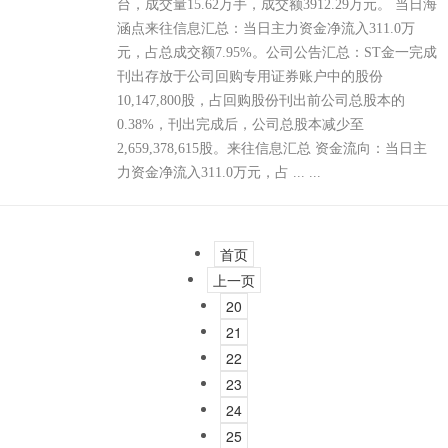
台，成交量15.62万手，成交额3912.29万元。 当日海
涵点来往信息汇总：当日主力资金净流入311.0万
元，占总成交额7.95%。公司公告汇总：ST金一完成
刊出存放于公司回购专用证券账户中的股份
10,147,800股，占回购股份刊出前公司总股本的
0.38%，刊出完成后，公司总股本减少至
2,659,378,615股。来往信息汇总 资金流向：当日主
力资金净流入311.0万元，占 ... ...
首页
上一页
20
21
22
23
24
25