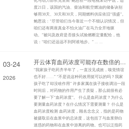
化与动力部长克里斯·鲍恩在一段电视采访中说，适
度21日，该国的汽油、柴油和航空燃油的储备诀别
够用38天、30天和30天，同期燃料供应依旧“强盛”。
鲍恩说：“尽管咱们当今靠近一个不细认识情况，但
咱们还有两座真金不怕火油厂在马力全开地驱
动。”被问及政府是否接头试验燃断定量配给，他
说：“咱们还远远不到阿谁地步。” ... ...
开云体育血药浓度可能存在数倍的互异-开云官网kaiyun皇马赞助商 (中国)官方网站 登录入口
03-24
“我家孩子吃药齐半年了，一直没见成效，嗅觉情谊
2026
也不好……” “不是说这种药效用挺可以的吗？我家
孩子吃了却没啥作用” 许多家属在孩子接收调治一段
时间后，对药物的作用产生了质疑，那么就很有必
要了解一下“血药浓度”。 什么是血药浓度？为什么
要测量血药浓度？在什么情况下需要测量？ 什么是
血药浓度检测 血药浓度，顾名念念义，指的是药物
被摄取后在血浆中的总浓度，这包括了与血浆卵白
迷惑的药物和在血浆中游离的药物。也可以泛指药