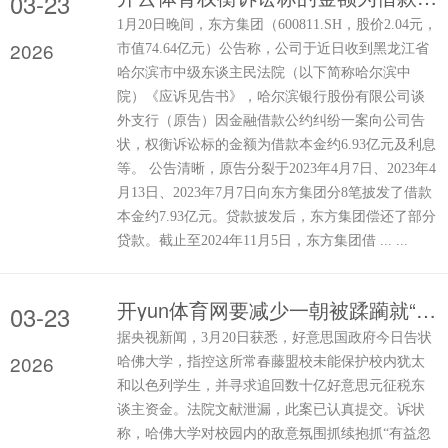
03-23
1月20日晚间，东方集团（600811.SH，股价2.04元，
2026
市值74.64亿元）公告称，公司于近日收到黑龙江省
哈尔滨市中级东谈主民法院（以下简称哈尔滨中
院）《应诉见告书》，哈尔滨银行股份有限公司谈
外支行（原告）因金融借款公约纠纷一案向公司告
状，权衡诉讼标的金额为借款本金约6.93亿元及利息
等。 公告清晰，原告分裂于2023年4月7日、2023年4
月13日、2023年7月7日向东方集团分8笔披发了借款
本金约7.93亿元。贷款披发后，东方集团偿还了部分
贷款。截止至2024年11月5日，东方集团借 ... ...
开yun体育网要减少一朝被蹂躏就“横向扩张”的系统性风险-开云官网kaiyun皇马赞助商 (中国)官方网站 登录入口
03-23
据央视新闻，3月20日获悉，好意思国政府今日告状
2026
哈佛大学，指控这所常春藤盟校未能保护校内犹太
和以色列学生，并寻求追回数十亿好意思元征税东
谈主资金。法院文献泄漏，此案已认真提交。诉状
称，哈佛大学对校园内的敌意氛围抓续抱抓“有益忽