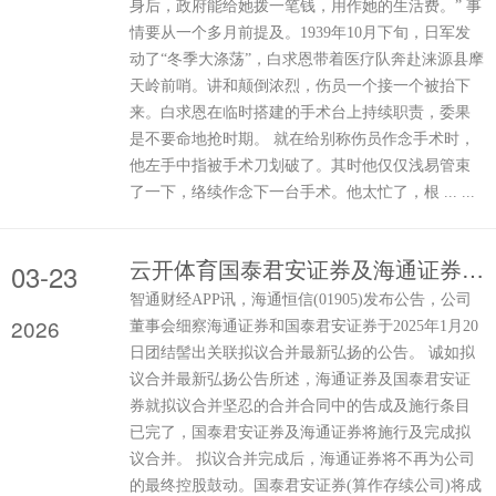
身后，政府能给她拨一笔钱，用作她的生活费。” 事
情要从一个多月前提及。1939年10月下旬，日军发
动了“冬季大涤荡”，白求恩带着医疗队奔赴涞源县摩
天岭前哨。讲和颠倒浓烈，伤员一个接一个被抬下
来。白求恩在临时搭建的手术台上持续职责，委果
是不要命地抢时期。 就在给别称伤员作念手术时，
他左手中指被手术刀划破了。其时他仅仅浅易管束
了一下，络续作念下一台手术。他太忙了，根 ... ...
云开体育国泰君安证券及海通证券将施行及完成拟议合并-开云官网kaiyun皇马赞助商 (中国)官方网站 登录入口
03-23
智通财经APP讯，海通恒信(01905)发布公告，公司
2026
董事会细察海通证券和国泰君安证券于2025年1月20
日团结髻出关联拟议合并最新弘扬的公告。 诚如拟
议合并最新弘扬公告所述，海通证券及国泰君安证
券就拟议合并坚忍的合并合同中的告成及施行条目
已完了，国泰君安证券及海通证券将施行及完成拟
议合并。 拟议合并完成后，海通证券将不再为公司
的最终控股鼓动。国泰君安证券(算作存续公司)将成