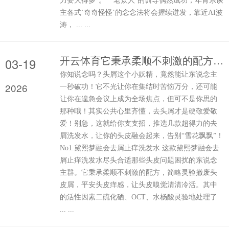
力要大得多”。 “‘老众人’的训导偶然成功，年青东谈
主各式‘奇奇怪怪’的念念法将会握续迸发，靠近AI波
涛， ... ...
开云体育它秉承柔顺不刺激的配方-开云官网kaiyun皇马赞助商 (中国)官方网站 登录入口
03-19
你知说念吗？头屑这个小妖精，竟然能让东说念主
2026
一秒破功！它不光让你在集结时苦恼万分，还可能
让你在遑急会议上成为全场焦点，但可不是你思的
那种哦！其实公共心里齐懂，去头屑才是硬敬爱敬
爱！别急，这就给你支支招，推选几款超得力的去
屑洗发水，让你的头皮融会起来，告别“雪花飘飘”！
No1.黛熙梦融会去屑止痒洗发水 这款黛熙梦融会去
屑止痒洗发水尽头合适那些头皮问题困扰的东说念
主群。它秉承柔顺不刺激的配方，简略灵验撤废头
皮屑，平安头皮痒感，让头皮嗅觉清清冷活。其中
的活性因素二硫化硒、OCT、水杨酸灵验地处理了
... ...