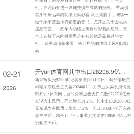
析来看，来岁岁首依然有可能存在债市疗养的契
机，届时仍有进一设施整债券成就的契机。 主动债
基头部居品年内功绩上风彰着 从上周脱手，陆续一
经干系于基金排行锁定的音书，尤其是关于固收类
居品而言，一些年内功绩上风相对彰着的居品，基
本上在接下来的时期里难有被其他居品超过的契
机。 从主动债基来看，头部居品的功绩上风相比彰
着。 ... ...
开yun体育网其中出口28208.9亿元东说念主民币-开云官网kaiyun皇马赞助商 (中国)官方网站 登录入口
02-21
新京报贝壳财经讯(记者覃澈)12月31日，商务部服贸
2026
司精采东说念主先容2024年1-11月事业买卖发展情况
称开yun体育网，这时分事业收支口总数67277.6亿元
东说念主民币，同比增长14.2%。其中出口28208.9亿
元东说念主民币，增长17.2%；入口39068.7亿元东说
念主民币，增长12.2%；事业买卖逆差10859.8亿元东
说念主民币。 ... ...