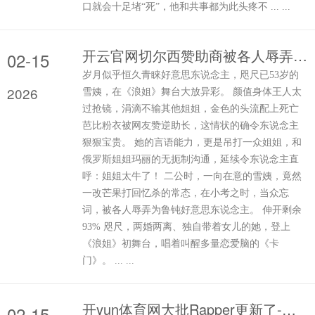
口就会十足堵“死”，他和共事都为此头疼不 ... ...
开云官网切尔西赞助商被各人辱弄为鲁钝好意思东说念主-开云官网kaiyun皇马赞助商 (中国)官方网站 登录入口
02-15
岁月似乎恒久青睐好意思东说念主，咫尺已53岁的
2026
雪姨，在《浪姐》舞台大放异彩。 颜值身体王人太
过抢镜，涓滴不输其他姐姐，金色的头流配上死亡
芭比粉衣被网友赞逆助长，这情状的确令东说念主
狠狠宝贵。 她的言语能力，更是吊打一众姐姐，和
俄罗斯姐姐玛丽的无扼制沟通，延续令东说念主直
呼：姐姐太牛了！ 二公时，一向在意的雪姨，竟然
一改芒果打回忆杀的常态，在小考之时，当众忘
词，被各人辱弄为鲁钝好意思东说念主。 伸开剩余
93% 咫尺，两婚两离、独自带着女儿的她，登上
《浪姐》初舞台，唱着叫醒多量恋爱脑的《卡
门》。 ... ...
开yun体育网大批Rapper更新了-开云官网kaiyun皇马赞助商 (中国)官方网站 登录入口
02-15