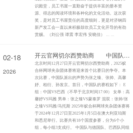
识殿堂，员工书屋一直勤奋于提供丰富的册本资
源、得志的阅读环境和各种化的文化活动。这次获
奖，是对员工书屋责任的高度细则，更是对济钢四
新产发工会一直以来积极鼓吹员工文化开导的有劲
赏赐。（刘公强 谭震 李宏伟 安晓佳） ... ...
开云官网切尔西赞助商 中国队与德国队、巴西队同组-开云官网kaiyun皇马赞助商 (中国)官方网站 登录入口
02-18
北京时间12月27日开云官网切尔西赞助商，2025蚁
2026
合杯网球夹杂团体赛将迎来首个比赛日的争夺。本
次比赛，中国队派出的声势为张之臻、张帅、高馨
妤、柏衍、孙发京。首日，中国队的赛程如下： E
组：中国VS巴西（不早于北京时间17:00） 女单：高
馨妤VS玛雅 男单：张之臻VS蒙泰罗 混双：张帅/张
之臻VS玛雅/马托斯 2025年蚁合杯网球夹杂团体赛将
于2024年12月27日至2025年1月5日在澳大利亚珀斯
和悉尼举行。比赛共有18个国度参赛，分为6个小
组，每小组3支戎行。 中国队与德国队、巴西队同组