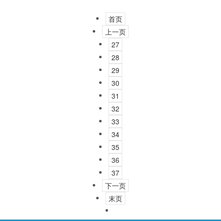
首页
上一页
27
28
29
30
31
32
33
34
35
36
37
下一页
末页