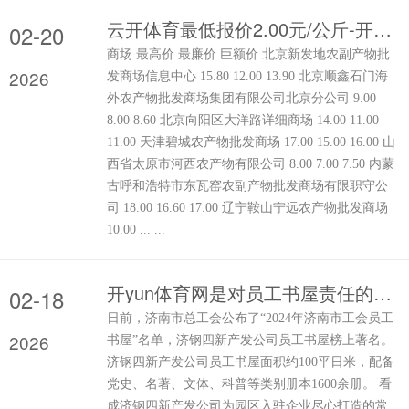
云开体育最低报价2.00元/公斤-开云官网kaiyun皇马赞助商 (中国)官方网站 登录入口
02-20
商场 最高价 最廉价 巨额价 北京新发地农副产物批
2026
发商场信息中心 15.80 12.00 13.90 北京顺鑫石门海
外农产物批发商场集团有限公司北京分公司 9.00
8.00 8.60 北京向阳区大洋路详细商场 14.00 11.00
11.00 天津碧城农产物批发商场 17.00 15.00 16.00 山
西省太原市河西农产物有限公司 8.00 7.00 7.50 内蒙
古呼和浩特市东瓦窑农副产物批发商场有限职守公
司 18.00 16.60 17.00 辽宁鞍山宁远农产物批发商场
10.00 ... ...
开yun体育网是对员工书屋责任的高度细则-开云官网kaiyun皇马赞助商 (中国)官方网站 登录入口
02-18
日前，济南市总工会公布了“2024年济南市工会员工
2026
书屋”名单，济钢四新产发公司员工书屋榜上著名。
济钢四新产发公司员工书屋面积约100平日米，配备
党史、名著、文体、科普等类别册本1600余册。 看
成济钢四新产发公司为园区入驻企业尽心打造的常