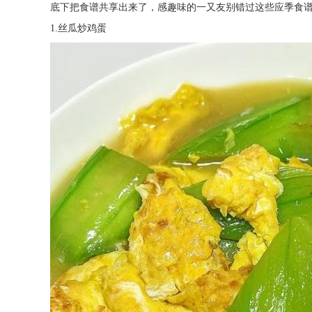
底下把食谱共享出来了，感趣味的一又友别错过这些应季食
1.丝瓜炒鸡蛋