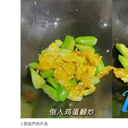
2.西葫芦肉片汤