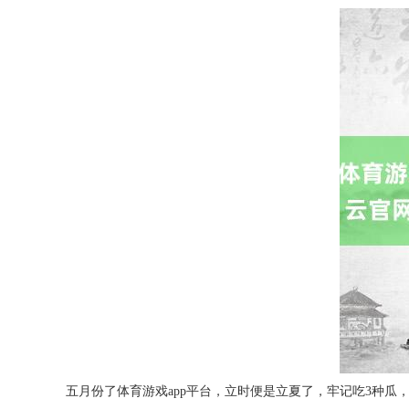
五月份了体育游戏app平台，立时便是立夏了，牢记吃3种