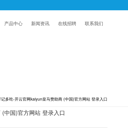
产品中心
新闻资讯
在线招聘
联系我们
多吃-开云官网kaiyun皇马赞助商 (中国)官方网站 登录入口
 (中国)官方网站 登录入口