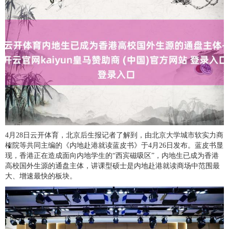
4月28日云开体育，北京后生报记者了解到，由北京大学城市软实力商
榷院等共同主编的《内地赴港就读蓝皮书》于4月26日发布。蓝皮书显
现，香港正在造成面向内地学生的“西宾磁吸区”，内地生已成为香港
高校国外生源的通盘主体，讲课型硕士是内地赴港就读商场中范围最
大、增速最快的板块。