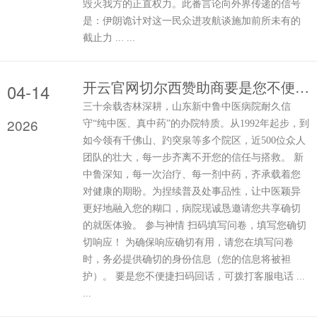
毁灭我方的正直权力。此番言论向外界传递的信号
是：伊朗诡计对这一民众进攻航谈施加前所未有的
截止力 ... ...
开云官网切尔西赞助商要是您不便捷扫码回话-开云官网kaiyun皇马赞助商 (中国)官方网站 登录入口
04-14
三十余载杏林深耕，山东新中鲁中医病院耐久信
2026
守“纯中医、真中药”的办院特质。从1992年起步，到
如今领有千佛山、趵突泉等多个院区，近500位众人
团队的壮大，每一步齐离不开您的信任与搭救。 新
中鲁深知，每一次治疗、每一剂中药，齐承载着您
对健康的期盼。为捏续普及处事品性，让中医颖异
更好地融入您的糊口，病院现诚恳邀请您共享确切
的就医体验。 参与神情 扫码填写问卷，填写您确切
切响应！ 为确保响应确切有用，请您在填写问卷
时，务必提供确切的身份信息（您的信息将被袒
护）。 要是您不便捷扫码回话，可拨打客服电话 ...
...