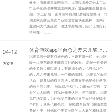
变革下表面市集空间高大。该阶段国外龙头上市公
司合手续高涨并燃烧国内关连产业链的主题投资高
潮。 第二阶段，家具资格前期打磨后慢慢熟习，同
期国家具牌及关连产业链出货量快速栽种，国内产
业过问大范围延迟、浸透率爬坡期，因此该阶段行
情可在一 ... ...
体育游戏app平台总之差未几够上一个排的编制-开云官网kaiyun皇马赞助商 (中国)官方网站 登录入口
04-12
纪晓岚若干是有点好色的，不说有清一代，至少乾
2026
隆一旦没东说念主能盖过他的风头。 老纪一世娶过
的小妾数目难以统计，有说18个的，也有说28个
的，总之差未几够上一个排的编制。 纪晓岚的面容
活命，是典型的权贵方法，乾隆五年他娶长他两岁
的马月芳为妻。 马氏栽培名门，为东光县望族，妥
妥的人人闺秀，何况还知书达理、灵巧清爽。 纪晓
岚广纳妾滕，为他张罗亲事的同父异母兄长纪晫不
予拦阻，马氏也很包容。 纪晓岚自后在《阅微草堂
条记》中，对他这个妻妾宽敞的人人庭的和解津津