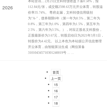
本站音讯，2月21日文科转债收盘下落0.58%，报
2026
112.84元/张，成交额2598.63万元开云体育，转股溢
价率35.74%。 尊府走漏，文科转债信用级别
为“A-”，债券期限6年（第一年为0.5%，第二年为
0.8%，第三年为1.0%，第四年为1.5%，第五年为
2.5%，第六年为3.5%。），对应正股名文科股份，
正股最新价为3.67元，转股启动日为2021年3月1日，
转股价为4.42元。 以上本色为本站据公开信息整理
开云体育，由智能算法生成（网信算备
310104345710301240019号 ... ...
首页
上一页
15
16
17
18