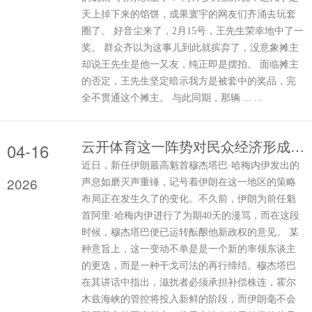
天上掉下来的馅饼，成果寰宇的网友们齐涌去玩套
圈了。 好音尘来了，2月15号，王先生荣幸地中了一
奖。 群众齐以为这事儿到此就摈弃了，没意象摊主
却说王先生是他一又友，纯正即是摆拍。 面临摊主
的否定，王先生坚定暗示我方是被套中的奖品，完
全不贯通这个摊主。 与此同期，那辆 ... ...
云开体育这一阵势对民众经济形成了平直冲击：油价快速高潮-开云官网kaiyun皇马赞助商 (中国)官方网站 登录入口
04-16
近日，新任伊朗最高魁首穆杰塔巴·哈梅内伊发出的
2026
声息如磨灭声重锤，记号着伊朗在这一地区的策略
布局正在发生久了的变化。不久前，伊朗为前任魁
首阿里·哈梅内伊进行了为期40天的漫骂，而在这段
时候，穆杰塔巴便已运转酝酿他新政权的意见。 某
种意旨上，这一变动不单是是一个新的率领东谈主
的更迭，而是一种干戈司法的再行缔结。穆杰塔巴
在其讲话中指出，滋扰者必须承担补偿株连，霍尔
木兹海峡的管控将投入新鲜的阶段，而伊朗毫不会