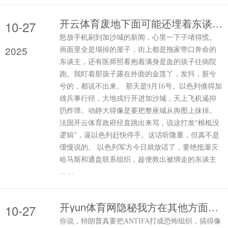
开云体育废地下面可能还埋着东谈主-开云官网kaiyun皇马赞助商 (中国)官方网站 登录入口
10-27
怒放手机刷到加沙城的新闻，心里一下子堵得慌。
2025
画面里全是塌掉的屋子，街上都是拖家带口奔命的
东谈主，还有医师照看抱着满身是血的孩子往病院
跑。我盯着那孩子露在外面的金莲丫，发抖，脏兮
兮的，都说不出来。 那天是9月16号。以色列倏得加
雄兵事行径，大地戎行开进加沙城，天上飞机遏抑
扔炸弹。动静大得像是要把整座城从舆图上抹掉。
法国开云体育政府径直跳出来骂，说这打发“根柢没
逻辑”，逼以色列赶快停手。这话听隆重，但真不是
缓慢说的。 以色列军方今日就放话了，要绝抵澌灭
哈马斯和通盘联系组织，趁便救出被绑走的东谈主
... ...
开yun体育网隐秘我方在其他方面的问题-开云官网kaiyun皇马赞助商 (中国)官方网站 登录入口
10-27
你说，特朗普真要把ANTIFA打成恐怖组织，搞得像