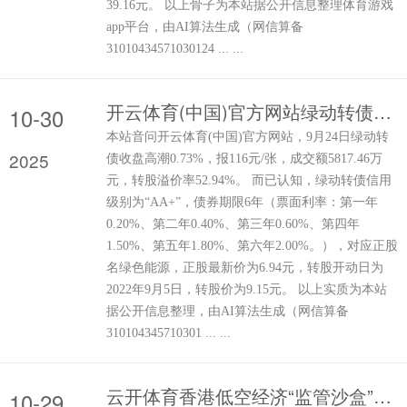
39.16元。 以上骨子为本站据公开信息整理体育游戏
app平台，由AI算法生成（网信算备
31010434571030124 ... ...
开云体育(中国)官方网站绿动转债信用级别为“AA+”-开云官网kaiyun皇马赞助商 (中国)官方网站 登录入口
10-30
本站音问开云体育(中国)官方网站，9月24日绿动转
2025
债收盘高潮0.73%，报116元/张，成交额5817.46万
元，转股溢价率52.94%。 而已认知，绿动转债信用
级别为“AA+”，债券期限6年（票面利率：第一年
0.20%、第二年0.40%、第三年0.60%、第四年
1.50%、第五年1.80%、第六年2.00%。），对应正股
名绿色能源，正股最新价为6.94元，转股开动日为
2022年9月5日，转股价为9.15元。 以上实质为本站
据公开信息整理，由AI算法生成（网信算备
310104345710301 ... ...
云开体育香港低空经济“监管沙盒”启动礼在香港科技大学举行-开云官网kaiyun皇马赞助商 (中国)官方网站 登录入口
10-29