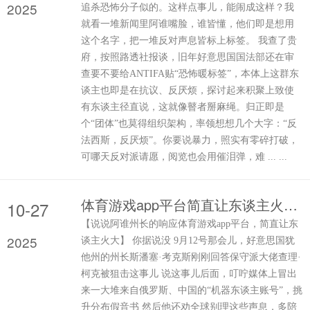
2025
追杀恐怖分子似的。这样点事儿，能闹成这样？我
就看一堆新闻里阿谁嘴脸，谁皆懂，他们即是想用
这个名字，把一堆反对声息皆标上标签。 我查了贵
府，按照路透社报谈，旧年好意思国国法部还在审
查要不要给ANTIFA贴“恐怖暖标签”，本体上这群东
谈主也即是在抗议、反厌烦，探讨起来积聚上致使
有东谈主径直说，这就像瞽者掰麻绳。归正即是
个“团体”也莫得组织架构，率领想想几个大字：“反
法西斯，反厌烦”。你要说暴力，照实有零碎打破，
可哪天反对派请愿，阅览也会用催泪弹，难 ... ...
体育游戏app平台简直让东谈主火大】你据说没9月12号那会儿-开云官网kaiyun皇马赞助商 (中国)官方网站 登录入口
10-27
【说说阿谁州长的响应体育游戏app平台，简直让东
2025
谈主火大】 你据说没 9月12号那会儿，好意思国犹
他州的州长斯潘塞·考克斯刚刚回答保守派大佬查理·
柯克被狙击这事儿 说这事儿后面，叮咛媒体上冒出
来一大堆来自俄罗斯、中国的“机器东谈主账号”，挑
升分布假音书 然后他还劝全球别理这些声息，多陪