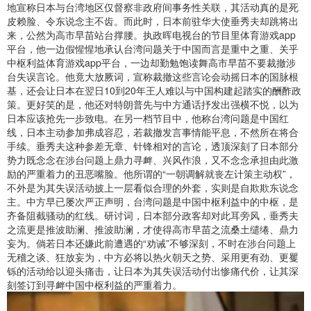
地宣称日本与台湾地区仅督察非政府间事务性关联，其活动真的是死
皮赖脸、令东说念主不齿。而此时，日本前驻华大使垂秀夫却跳将出
来，公然为高市早苗站台撑腰。执政晖电视台的节目里体育游戏app
平台，他一边假惺惺地承认台湾问题关于中国而言是重中之重、关乎
中枢利益体育游戏app平台，一边却勤勉饱读舞高市早苗不要裁撤涉
台失误言论。他竟大放厥词，宣称裁撤这些言论会动摇日本的国脉根
基，还会让日本在翌日10到20年王人难以与中国构建起踏实的酬酢政
策。更好笑的是，他还对特朗普先与中方通话抒发出强横不悦，以为
日本应该抢先一步致电。在另一档节目中，他称台湾问题是中国红
线，日本主动参加弗成容忍，若裁撤发言事情能平息，不然所在将合
手续。垂秀夫这种参差无章、针锋相对的言论，透顶深刻了日本部分
势力既念念在涉台问题上鼎力寻衅、兴风作浪，又不念念承担由此激
励的严重着力的丑恶嘴脸。他所谓的“一朝调解就丧左计策主动权”，
不外是为其失误活动披上一层看似合理的外套，实则是自欺欺东说念
主。中方早已屡次严正声明，台湾问题是中国中枢利益中的中枢，是
齐备阻截骚动的红线。研讨词，日本部分政客却对此耳旁风，垂秀夫
之流更是推波助澜、推波助澜，才使得高市早苗之流桑土缱绻、鼎力
妄为。倘若日本还嫌此前遭遇的“劝诫”不够深刻，不时在涉台问题上
无稽之谈、狂放妄为，中方必将以热火朝天之势、采用更有劲、更矍
铄的活动给以迎头痛击，让日本为其失误活动付出惨痛代价，让其深
刻签订到寻衅中国中枢利益的严重着力。