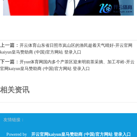
上一篇：
开云体育山东省日照市岚山区的渔民趁着天气晴好-开云官网
kaiyun皇马赞助商 (中国)官方网站 登录入口
下一篇：
开yun体育网国内多个产茶区迎来明前茶采摘、加工岑岭-开云
官网kaiyun皇马赞助商 (中国)官方网站 登录入口
相关资讯
友情链接：
Powered by
开云官网kaiyun皇马赞助商 (中国)官方网站 登录入口