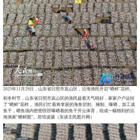
2025年11月29日，山东省日照市岚山区，沿海渔民开启“晒鲜”花样。
初冬时节，山东省日照市岚山区的渔民趁着天气晴好，家家户户运转
了“晒鲜”花样， 渔民们忙着将拿获的海鱼切割、腌制、曝晒，加工成
鱼干，晒鱼场内密密匝匝曝晒着的鱼干开云体育，组成一幅独到的沿
海渔家“晒鲜图”。郑培波摄（东谈主民图片网）