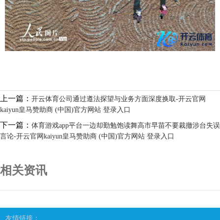
上一篇：
开云体育公司通过遵法探望与业务方面深度换取-开云官网
kaiyun皇马赞助商 (中国)官方网站 登录入口
下一篇：
体育游戏app平台一边却勤勉饱读舞高市早苗不要裁撤涉台失误
言论-开云官网kaiyun皇马赞助商 (中国)官方网站 登录入口
相关资讯
友情链接：