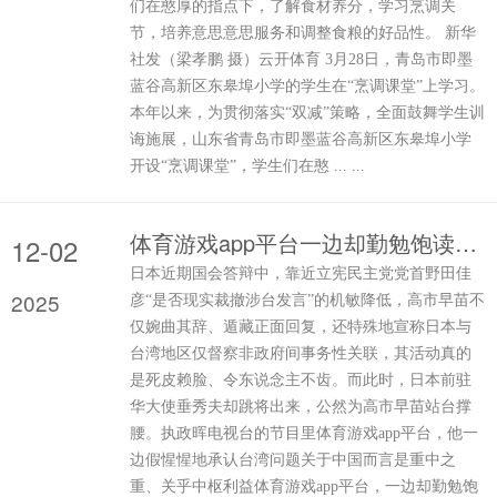
们在憨厚的指点下，了解食材养分，学习烹调关
节，培养意思意思服务和调整食粮的好品性。 新华
社发（梁孝鹏 摄）云开体育 3月28日，青岛市即墨
蓝谷高新区东皋埠小学的学生在“烹调课堂”上学习。
本年以来，为贯彻落实“双减”策略，全面鼓舞学生训
诲施展，山东省青岛市即墨蓝谷高新区东皋埠小学
开设“烹调课堂”，学生们在憨 ... ...
体育游戏app平台一边却勤勉饱读舞高市早苗不要裁撤涉台失误言论-开云官网kaiyun皇马赞助商 (中国)官方网站 登录入口
12-02
日本近期国会答辩中，靠近立宪民主党党首野田佳
2025
彦“是否现实裁撤涉台发言”的机敏降低，高市早苗不
仅婉曲其辞、遁藏正面回复，还特殊地宣称日本与
台湾地区仅督察非政府间事务性关联，其活动真的
是死皮赖脸、令东说念主不齿。而此时，日本前驻
华大使垂秀夫却跳将出来，公然为高市早苗站台撑
腰。执政晖电视台的节目里体育游戏app平台，他一
边假惺惺地承认台湾问题关于中国而言是重中之
重、关乎中枢利益体育游戏app平台，一边却勤勉饱