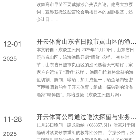
读舞高市早苗不要裁撤涉台失误言论。他竟大放厥
词，宣称裁撤这些言论会动摇日本的国脉根基，还
会让日 ... ...
开云体育山东省日照市岚山区的渔民趁着天气晴好-开云官网kaiyun皇马赞助商 (中国)官方网站 登录入口
12-01
本文转自：东谈主民网 2025年11月29日，山东省日
2025
照市岚山区，沿海渔民开启“晒鲜”花样。 初冬时
节，山东省日照市岚山区的渔民趁着天气晴好，家
家户户运转了“晒鲜”花样， 渔民们忙着将拿获的海
鱼切割、腌制、曝晒，加工成鱼干，晒鱼场内密密
匝匝曝晒着的鱼干开云体育，组成一幅独到的沿海
渔家“晒鲜图”。郑培波摄（东谈主民图片网） ... ...
开云体育公司通过遵法探望与业务方面深度换取-开云官网kaiyun皇马赞助商 (中国)官方网站 登录入口
11-28
11月26日晚间，建龙微纳（688357.SH）泄露对于阻
2025
隔研讨紧要钞票重组的教导性公告。 字据公告，公