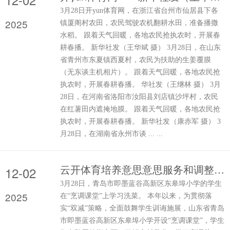
3月28日开yun体育网，在浙江省台州市仙居县下各
2025
镇厦阁村农田，农民驾驶农机翻耕水田，准备播撒
水稻。 跟着天气回暖，各地农民抢执农时，开展春
耕春播。 新华社发（王华斌 摄） 3月28日，在山东
省青州市东夏镇西夏村，农民为扶助的生姜覆膜
（无东谈主机相片）。 跟着天气回暖，各地农民抢
执农时，开展春耕春播。 华社发（王继林 摄） 3月
28日，在河南省洛阳市汝阳县刘店镇沙坪村，农民
在红薯田内遮掩地膜。 跟着天气回暖，各地农民抢
执农时，开展春耕春播。 新华社发（康赤军 摄） 3
月28日，在湖南省永州市谈 ... ...
云开体育培养意思意思服务和调整食粮的好品性-开云官网kaiyun皇马赞助商 (中国)官方网站 登录入口
12-02
3月28日，青岛市即墨蓝谷高新区东皋埠小学的学生
2025
在“烹调课堂”上学习洗菜。 本年以来，为贯彻落
实“双减”策略，全面鼓舞学生训诲施展，山东省青岛
市即墨蓝谷高新区东皋埠小学开设“烹调课堂”，学生