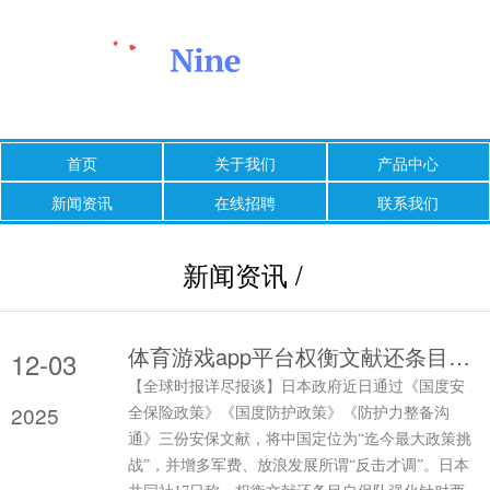
首页
关于我们
产品中心
新闻资讯
在线招聘
联系我们
新闻资讯 /
体育游戏app平台权衡文献还条目自保队强化针对西南诸岛的海空输送才调-开云官网kaiyun皇马赞助商 (中国)官方网站 登录入口
12-03
【全球时报详尽报谈】日本政府近日通过《国度安
2025
全保险政策》《国度防护政策》《防护力整备沟
通》三份安保文献，将中国定位为“迄今最大政策挑
战”，并增多军费、放浪发展所谓“反击才调”。日本