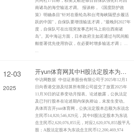
共同社17日称，权衡文献还条目自保队强化针对西
南诸岛的海空输送才调。 报谈称，《国度防护政
策》明确条目“针对在垂纶岛和台湾海峡隔壁步履活
跃的中国”，自保队要增强输送才调，“最晚到2027年
度，自保队可在出现突发事态时马上前往西南诸
岛”。其中海运方面，日本政府主如若通过与民间船
舶签署优先使用协议，在必要时增多输送才调； ...
...
开yun体育网其中H股法定股本为东说念主民币2-开云官网kaiyun皇马赞助商 (中国)官方网站 登录入口
12-03
中访网数据 中信证券股份有限公司于2025年12月1
2025
日向香港交游及结算所有限公司提交了放置2025年
11月30日的证券变动月报表。论述败露，公执法定
及已刊行股本在论述期内保执褂讪，未发生变动。
具体而言开yun体育网，公执法定股本总额为东说念
主民币14,820,546,829元，其中H股法定股本为东说
念主民币2,620,076,855元，对应2,620,076,855股平凡
股；A股法定股本为东说念主民币12,200,469,974