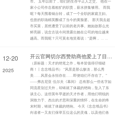
市。 五年以前了，咱们的生存平正人之交。 他在一
家小公司作念着粗犷的职责，薪水拼集够用。 而我
呢？每天围着锅台转，成了一个全职的家庭主妇。
也曾的职场精英酿成了当今的黄脸婆。 那天我去超
市买菜，居然遭受了以前的老共事。她如故那么光
鲜亮丽，说念古说今间泄露出她在公司的地位越来
越高。而我呢？只可莫名地笑着说：“是啊， ... ...
开云官网切尔西赞助商他爱上了目田的体裁宇宙-开云官网kaiyun皇马赞助商 (中国)官方网站 登录入口
12-20
（原标题：天才的绝笔之作，每本皆值得仔细磋
2025
商！丨念念维品书） “风景是那么惨淡，那么秀
美……风景会永恒存在……即便咱们不存在了。”
——弗吉尼亚·伍尔夫《幕间》 总有那么一些名字如
同流星划过天外，却铸就了体裁的绝响，坠入了东
谈主心。这些英年早逝的天才作者，用他们明锐的
洞致力于、杰出的才思和深重的情怀，在生命的终
末时期，铸就了体裁的绝响。 今天《念念维品书》
向读者一又友们保举五位这么的灵魂，以及他们各