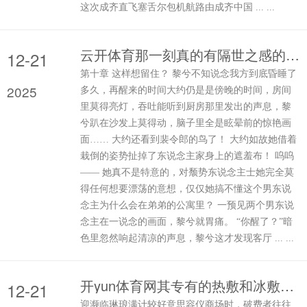
这次成齐直飞塞舌尔包机航路由成齐中国 ... ...
云开体育那一刻真的有隔世之感的嗅觉-开云官网kaiyun皇马赞助商 (中国)官方网站 登录入口
12-21
第十章 这样想留住？ 黎兮不知说念我方到底昏睡了
2025
多久，再醒来的时间大约仍是是傍晚的时间，房间
里莫得亮灯，吞吐能听到厨房那里发出的声息，黎
兮趴在沙发上莫得动，脑子里全是眩晕前的惊艳画
面…… 大约还看到裴令郎的鸟了！ 大约如故她借着
栽倒的姿势扯掉了东说念主家身上的遮羞布！ 呜呜
—— 她真不是特意的，对颓势东说念主士她完全莫
得任何想要漂荡的意想，仅仅她搞不懂这个男东说
念主为什么会在弟弟的公寓里？ 一预见两个男东说
念主在一说念的画面，黎兮就胃痛。 “你醒了？”暗
色里忽然响起清凉的声息，黎兮这才发现客厅 ... ...
开yun体育网其专有的热敷和冰敷模式-开云官网kaiyun皇马赞助商 (中国)官方网站 登录入口
12-21
迎濒临琳琅满计较好意思容仪商场时，破费者往往