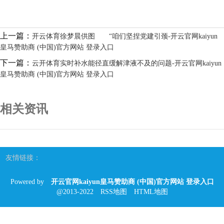
上一篇：
开云体育徐梦晨供图 “咱们坚捏党建引颈-开云官网kaiyun
皇马赞助商 (中国)官方网站 登录入口
下一篇：
云开体育实时补水能径直缓解津液不及的问题-开云官网kaiyun
皇马赞助商 (中国)官方网站 登录入口
相关资讯
友情链接：
Powered by
开云官网kaiyun皇马赞助商 (中国)官方网站 登录入口
@2013-2022
RSS地图
HTML地图