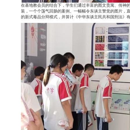
在基地教会员的结合下，学生们通过丰富的图文贵寓、传神
装，一个个荡气回肠的案例、一幅幅令东谈主警觉的图片，直
的新式毒品分辩模式，并算计《中华东谈主民共和国刑法》