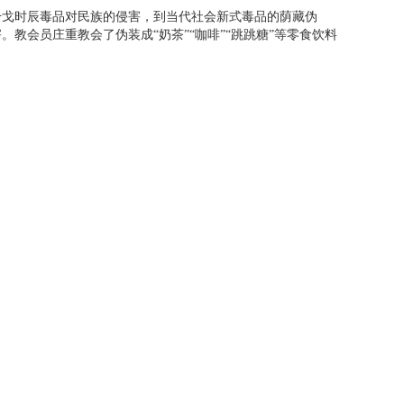
干戈时辰毒品对民族的侵害，到当代社会新式毒品的荫藏伪
会员庄重教会了伪装成“奶茶”“咖啡”“跳跳糖”等零食饮料