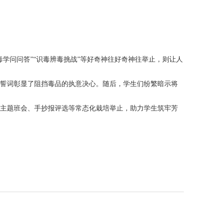
学问问答”“识毒辨毒挑战”等好奇神往好奇神往举止，则让人
的誓词彰显了阻挡毒品的执意决心。随后，学生们纷繁暗示将
毒主题班会、手抄报评选等常态化栽培举止，助力学生筑牢芳