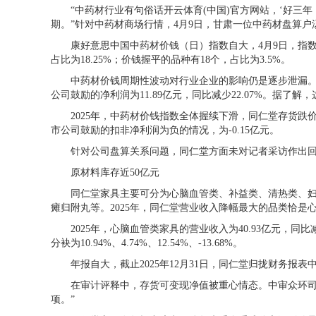
“中药材行业有句俗话开云体育(中国)官方网站，‘好三年
期。”针对中药材商场行情，4月9日，甘肃一位中药材盘算
康好意思中国中药材价钱（日）指数自大，4月9日，指数为1550
占比为18.25%；价钱握平的品种有18个，占比为3.5%。
中药材价钱周期性波动对行业企业的影响仍是逐步泄漏。行为中药行业
公司鼓励的净利润为11.89亿元，同比减少22.07%。据了
2025年，中药材价钱指数全体握续下滑，同仁堂存货跌价准
市公司鼓励的扣非净利润为负的情况，为-0.15亿元。
针对公司盘算关系问题，同仁堂方面未对记者采访作出回
原材料库存近50亿元
同仁堂家具主要可分为心脑血管类、补益类、清热类、妇科
瘫归附丸等。2025年，同仁堂营业收入降幅最大的品类恰是
2025年，心脑血管类家具的营业收入为40.93亿元，同比减
分袂为10.94%、4.74%、12.54%、-13.68%。
年报自大，截止2025年12月31日，同仁堂归拢财务报表中存
在审计评释中，存货可变现净值被重心情态。中审众环司帐
项。”