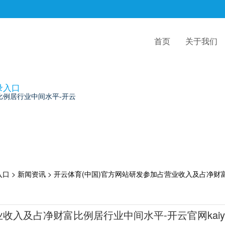
首页
关于我们
录入口
比例居行业中间水平-开云
入口
>
新闻资讯
> 开云体育(中国)官方网站研发参加占营业收入及占净财富比
收入及占净财富比例居行业中间水平-开云官网kaiyu