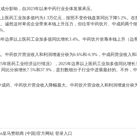
分影响，自2023年以来中药行业全体发展承压。
以上医药工业加多值约为1.3万亿元，按照不变价钱盘算同比下降5.2%。
题。诚然这对卑劣企业带来本钱上升压力，但往常中药饮片、中成药两个
4%。
4年边界以上医药工业加多值同比增长3.4%。中药饮片坐蓐本钱上升（
。
饮片营业收入和利润增速分袂为6.6%和-6.9%，中成药营业收入和利润增
5年医药工业经济运行情况》，2025年边界以上医药工业加多值同比增长3.
，同比分袂增长7.5%和37.9%，是扫数细分子行业中进展最好的。不外
成药、中药饮片营业收入降幅最大。中药饮片营业收入和利润增速分袂为-6.
un皇马赞助商 (中国)官方网站 登录入口