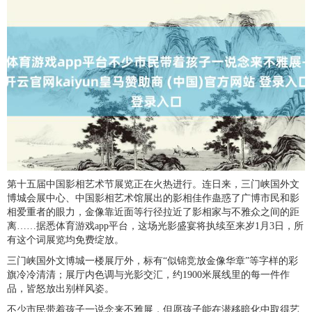
第十五届中国影相艺术节展览正在火热进行。连日来，三门峡国外文
博城会展中心、中国影相艺术馆展出的影相佳作蛊惑了广博市民和影
相爱重者的眼力，金像靠近面等行径拉近了影相家与不雅众之间的距
离……据悉体育游戏app平台，这场光影盛宴将执续至来岁1月3日，所
有这个词展览均免费绽放。
三门峡国外文博城一楼展厅外，标有“似锦竞放金像华章”等字样的彩
旗冷冷清清；展厅内色调与光影交汇，约1900米展线里的每一件作
品，皆怒放出别样风姿。
不少市民带着孩子一说念来不雅展，但愿孩子能在潜移暗化中取得艺