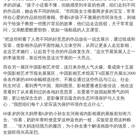
术的训诫。“孩子小还看不懂，但能感受到丰富的色调，咱们走到不同
的作品前，她会有不同的响应。”市民陈女士推着两岁多的宝宝，常常
停在心爱的作品前拍照眷顾。带着6岁孩子不雅展的市民张先生，则倾
向于给孩子教授一些图片背后的故事，他们边走边批驳，犬子常常提
问，父亲酷爱酷爱勃勃，犹如一场粗疏的人文课堂。
“把这些积蓄了人类不同的好意思的作品放在一说念展示，通过组成和
安装，使影相作品的平面性融入立体空间，从而让更多人走近影相，
走近艺术施行，让起首于生存的作品收复生存。”这次节展策展人之一
的李迪觉得，靠近性恰是这次节展的一大亮点。
而在另一展区中国影相艺术馆，连日来亦然人气火爆。看成第十五届
中国影相艺术节报名展展区，中国影相艺术馆高下4层展厅共展出2000
余名作家的4000余幅精选佳作。不雅众通过这些作品与江山、社会、
民生对话，看到秀气中国、期间图景。影相爱重者彭俊佳说，他在这
里看到了从未看到过的各地好意思景，在爱慕于故国如斯秀气的同
期，更让他深念念的，是影像背后蕴含的生态环境保护与人文热
心，“我想咱们每个人皆应该为保护环境作念点什么”。
60多岁的张大妈带着6岁的小孙女在河南省内影相展的展板前别有六
合。“你看，奶奶年青时便是穿这种蓝色的一稔，买饭皆是用这种粮
票……”张大妈连结我方的履历，为小孙女逐个解读画面中的场景，小
女孩听得兴高采烈。