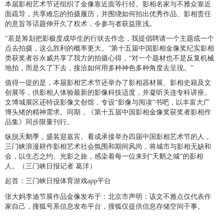
本届影相艺术节还组织了金像靠近面等行径。影相名家与不雅众靠近
面疏导，共享难忘的拍摄履历，并围绕如何拍出优秀作品、影相责任
的意旨等话题伸开久了权术，令参与者获益匪浅。
“若是筹划把影极度成毕生的行状去作念，我提倡聘请一个主题或一个
点去拍摄，这么胜利的概率更大。”第十五届中国影相金像奖纪实影相
类获奖者谷永威共享了我方的拍摄心得，“对一个题材也不是反复机械
地拍，而是久了下去，接洽如何用多种神色多种角度去呈现。”
值得一提的是，本届影相艺术节还举办了影相器材展、影相史籍及文
创展等，供影相人体验最新的影像科技适度，并凝听关连专科讲座。
文博城展区还特设影像文创馆，专设“影像与阅读”书吧，以丰富大广
博头绪的精神需求。同期，《第十五届中国影相金像奖获奖者影相作
品集》同步限量刊行。
纵脱天鹅季，盛装迎嘉宾。看成承接举办四届中国影相艺术节的人，
三门峡浪漫耕作影相艺术社会氛围和期间风尚，将城市与影相无缺和
会，以生态之约、光影之旅，感染着每一位来到“天鹅之城”的影相
人。（三门峡日报记者 葛洋）
起首：三门峡日报体育游戏app平台
张大妈李迪节展作品金像发布于：北京市声明：该文不雅点仅代表作
家自己，搜狐号系信息发布平台，搜狐仅提供信息存储空间干事。