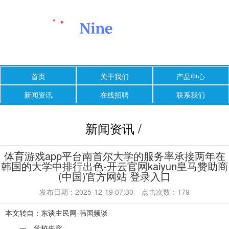
首页
关于我们
产品中心
新闻资讯
在线招聘
联系我们
新闻资讯 /
体育游戏app平台南首尔大学的服务率承接两年在
韩国的大学中排行出色-开云官网kaiyun皇马赞助商
(中国)官方网站 登录入口
发布日期：2025-12-19 07:30 点击次数：179
本文转自：东谈主民网-韩国频谈
一、学校先容