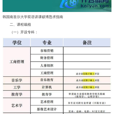
韩国南首尔大学双语讲课硕博恳求指南
二、课程栽植
（一）开设专科：