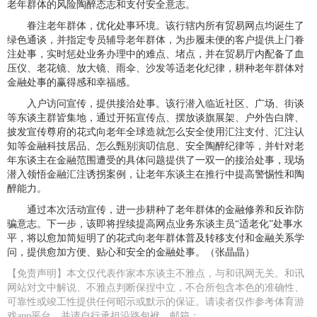
老年群体的风险陶醉态志和支付安全意志。
眷注老年群体，优化处事环境。该行辖内所有贸易网点均诞生了
绿色通谈，并指定专员辅导老年群体，为步履未便的客户提供上门眷
注处事，实时惩处业务办理中的难点、堵点，并在贸易厅内配备了血
压仪、老花镜、放大镜、雨伞、沙发等适老化纪律，耕种老年群体对
金融处事的赢得感和幸福感。
入户访问宣传，提供接洽处事。该行潜入临近社区、广场、街谈
等东谈主群皆集地，通过开拓宣传点、摆放谈旗展架、户外告白牌、
披发宣传尊府的花式向老年全球造就怎么安全使用汇注支付、汇注认
知等金融科技居品、怎么甄别演叨信息、安全陶醉纪律等，并针对老
年东谈主在金融范围遭受的具体问题提供了一双一的接洽处事，现场
潜入领悟金融汇注诱拐案例，让老年东谈主在推行中提高警惕性和陶
醉能力。
通过本次活动宣传，进一步耕种了老年群体的金融修养和反诈防
骗意志。下一步，该即将捏续提高网点业务东谈主员“适老化”处事水
平，将以愈加简短明了的花式向老年群体普及转移支付和金融关系学
问，提供愈加方便、贴心和安全的金融处事。（张晶晶）
【免责声明】本文仅代表作家本东谈主不雅点，与和讯网无关。和讯
网站对文中解说、不雅点判断保捏中立，不合所包含本色的准确性、
可靠性或竣工性提供任何昭示或默示的保证。请读者仅作参考体育游
戏app平台，并请自行承担沿路包袱。邮箱：