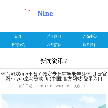
首页
关于我们
产品中心
新闻资讯
在线招聘
联系我们
新闻资讯 /
体育游戏app平台并指定专员辅导老年群体-开云官
网kaiyun皇马赞助商 (中国)官方网站 登录入口
发布日期：2025-12-19 13:09 点击次数：199