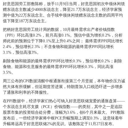
好意思国劳工部敷陈称，放手11月9日当周，好意思国初次申领休闲馈
赠东说念主数减少4000东说念主，降至21.7万东说念主，经济学家预
测中值为22万东说念主。合手续申领休闲馈赠东说念主数的四周平均
值下降至187万东说念主。
把柄好意思国劳工统计局的数据，10月最终需求出产者价钱指数
（PPI）环比高涨0.2%，前月高涨0.1%。预估中值为增长0.2%，分析
师此前的预测位于下降0.1%至上升0.4%之间； 最终需求PPI同比增长
2.4%，预估增长2.3%；不含食物和能源的最终需求PPI同比增长
3.1%，预估高涨3%。
剔除食物和能源的最终需求PPI环比增长0.3%，预估增长0.2%；剔除
食物、能源和生意服务的最终需求PPI环比增长0.3%，同比高涨
3.5%。
周三公布的CPI数据清醒中枢通胀衔接第三个月坚挺，本年物价压力诚
然大体有所缓解，但近期贫苦进展，特朗普加入口税恐吓进一步增多
了通胀和利率的不降服性。
在PPI数据中，经济学家们热心可纳入好意思联储宠爱的通胀盘算——
个东说念主耗尽支拨（PCE）价钱指数——的类别，其中之一是追踪
股票市集的投资组合处分费，涨幅为3.6%，创6个月来最大。 PPI敷陈
发布后，一些经济学家将中枢PCE升幅预期上调至0.3%，这意味着年
升幅将远高于好意思联储2%的见识。该敷陈定于11月27日发布。