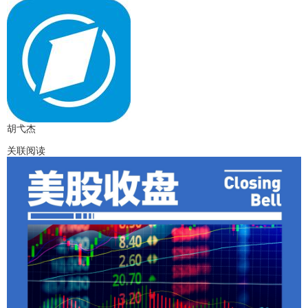
胡弋杰
关联阅读