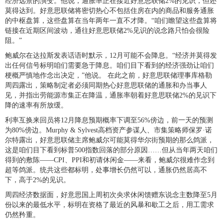
经济远景的演变。他说，通胀率正在接近好意思联储2%的见识，但还
莫得达到。好意思联储将密切热心不包括住房在内的商品和服务通胀
的中枢盘算，这些盘算在当年两年一直不才降。“咱们瞻望这些盘算将
链接在近期区间波动，通往好意思联储2%见识的说念路只怕会很险
阻。”
鲍威尔在达拉斯发表话语时默示，12月可能不会降息。“经济并莫得发
出任何信号标明咱们需要急于降息。咱们目下看到的经济强劲让咱们
梗概严慎地作念出决定，”他说。 在此之前，好意思联储理事库格勒
周四露出，策略制定者必须同期热心好意思联储的通胀和办当事人
见，并指出劳能源市集正在降温，通胀率朝着好意思联储2%的见识下
降的速率有所放缓。
利率互换来回员将12月降息预期概率下调至56%傍边，前一天的预测
为80%傍边。Murphy & Sylvest高档资产参谋人、市集策略师保罗·诺
尔特露出，好意思联储主席鲍威尔可能莫得华尔街预期的那么鸽派，
这是咱们目下看到标普500指数回落的部分原因……但从当年两天咱们
得到的敷陈——CPI、PPI和初请休闲金——来看，鲍威尔很难作念到
超等鸽派。统共这些都标明，处事增长仍然可以，通胀仍然居高不
下，高于2%的见识。
周四经济数据面，好意思国上周初次央求休闲馈赠东说念主数降至5月
份以来的最低水平，标明在资格了最近的风暴和歇工之后，用工需求
仍然矜重。