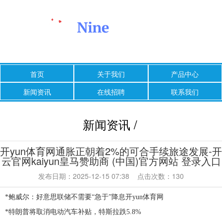
首页
关于我们
产品中心
新闻资讯
在线招聘
联系我们
新闻资讯 /
开yun体育网通胀正朝着2%的可合手续旅途发展-开
云官网kaiyun皇马赞助商 (中国)官方网站 登录入口
发布日期：2025-12-15 07:38 点击次数：130
*鲍威尔：好意思联储不需要“急于”降息开yun体育网
*特朗普将取消电动汽车补贴，特斯拉跌5.8%