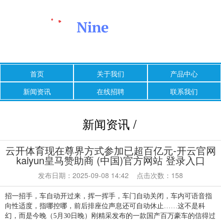
首页
关于我们
产品中心
新闻资讯
在线招聘
联系我们
新闻资讯 /
云开体育现在尊界方式参加已超百亿元-开云官网
kaiyun皇马赞助商 (中国)官方网站 登录入口
发布日期：2025-09-08 14:42 点击次数：158
招一招手，车自动开过来，挥一挥手，车门自动关闭，车内可语音指
向性适度，指哪控哪，前后排座位声息还可自动休止……这不是科
幻，而是今晚（5月30日晚）刚精采发布的一款国产百万豪车的信得过