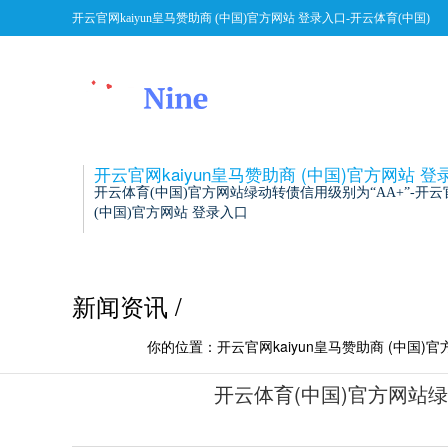
开云官网kaiyun皇马赞助商 (中国)官方网站 登录入口-开云体育(中国)
官方网站绿动转债信用级别为“AA+”-开云官网kaiyun皇马赞助商 (中
国)官方网站 登录入口
开云官网kaiyun皇马赞助商 (中国)官方网站 登
开云体育(中国)官方网站绿动转债信用级别为“AA+”-开云官
(中国)官方网站 登录入口
新闻资讯 /
你的位置：
开云官网kaiyun皇马赞助商 (中国)
开云体育(中国)官方网站绿动