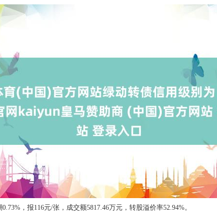
3%，报116元/张，成交额5817.46万元，转股溢价率52.94%。