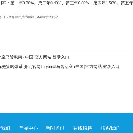
第一年0.20%、第二年0.40%、第三年0.60%、第四年1.50%、第五
019号）开云体育(中国)官方网站，不组成投资提议。
yun皇马赞助商 (中国)官方网站 登录入口
策略体系-开云官网kaiyun皇马赞助商 (中国)官方网站 登录入口
于我们
产品中心
新闻资讯
在线招聘
联系我们