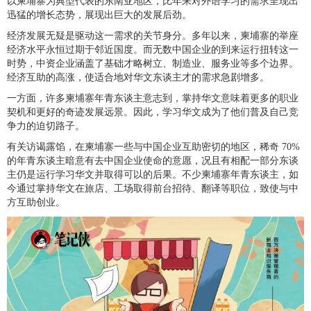
以柬埔寨为典型代表的东南亚地区，比年来对外语学习的需求呈现出
迅猛的增长态势，展现出巨大的发展后劲。
经济发展无疑是驱动这一需求的关节身分。多年以来，柬埔寨的举座
经济水平永恒过期于邻近国度。而无数中国企业的到来运行扭转这一
时势，中资企业涵盖了基础才略树立、制造业、服务业等多个边界。
经济互助的高涨，使适合地对华文东谈主才的需求急剧增多。
一方面，许多柬埔寨年青东谈主意志到，掌持华文意味着更多的职业
契机和更好的奇迹发展远景。因此，学习华文成为了他们普及自己竞
争力的迫切路子。
有关访谒露馅，在柬埔寨一些与中国企业互助密切的地区，稀奇 70%
的年青东谈主暗意有去中国企业使命的意愿，况且有相配一部分东谈
主仍是运行学习华文并取得可以的后果。不少柬埔寨年青东谈主，如
今通过掌持华文在旅店、工场取得前台招待、翻译等职位，致使与中
方互助创业。