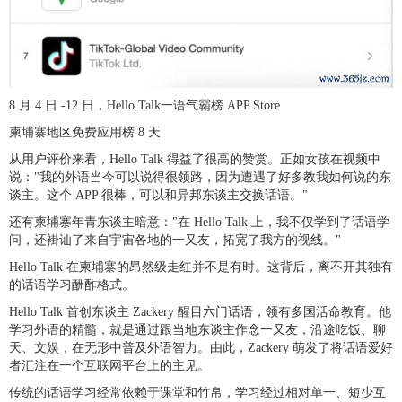
8 月 4 日 -12 日，Hello Talk一语气霸榜 APP Store
柬埔寨地区免费应用榜 8 天
从用户评价来看，Hello Talk 得益了很高的赞赏。正如女孩在视频中
说："我的外语当今可以说得很领路，因为遭遇了好多教我如何说的东
谈主。这个 APP 很棒，可以和异邦东谈主交换话语。"
还有柬埔寨年青东谈主暗意："在 Hello Talk 上，我不仅学到了话语学
问，还褂讪了来自宇宙各地的一又友，拓宽了我方的视线。"
Hello Talk 在柬埔寨的昂然级走红并不是有时。这背后，离不开其独有
的话语学习酬酢格式。
Hello Talk 首创东谈主 Zackery 醒目六门话语，领有多国活命教育。他
学习外语的精髓，就是通过跟当地东谈主作念一又友，沿途吃饭、聊
天、文娱，在无形中普及外语智力。由此，Zackery 萌发了将话语爱好
者汇注在一个互联网平台上的主见。
传统的话语学习经常依赖于课堂和竹帛，学习经过相对单一、短少互