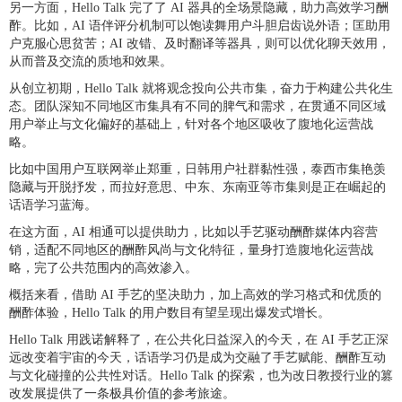
另一方面，Hello Talk 完了了 AI 器具的全场景隐藏，助力高效学习酬
酢。比如，AI 语伴评分机制可以饱读舞用户斗胆启齿说外语；匡助用
户克服心思贫苦；AI 改错、及时翻译等器具，则可以优化聊天效用，
从而普及交流的质地和效果。
从创立初期，Hello Talk 就将观念投向公共市集，奋力于构建公共化生
态。团队深知不同地区市集具有不同的脾气和需求，在贯通不同区域
用户举止与文化偏好的基础上，针对各个地区吸收了腹地化运营战
略。
比如中国用户互联网举止郑重，日韩用户社群黏性强，泰西市集艳羡
隐藏与开脱抒发，而拉好意思、中东、东南亚等市集则是正在崛起的
话语学习蓝海。
在这方面，AI 相通可以提供助力，比如以手艺驱动酬酢媒体内容营
销，适配不同地区的酬酢风尚与文化特征，量身打造腹地化运营战
略，完了公共范围内的高效渗入。
概括来看，借助 AI 手艺的坚决助力，加上高效的学习格式和优质的
酬酢体验，Hello Talk 的用户数目有望呈现出爆发式增长。
Hello Talk 用践诺解释了，在公共化日益深入的今天，在 AI 手艺正深
远改变着宇宙的今天，话语学习仍是成为交融了手艺赋能、酬酢互动
与文化碰撞的公共性对话。Hello Talk 的探索，也为改日教授行业的篡
改发展提供了一条极具价值的参考旅途。