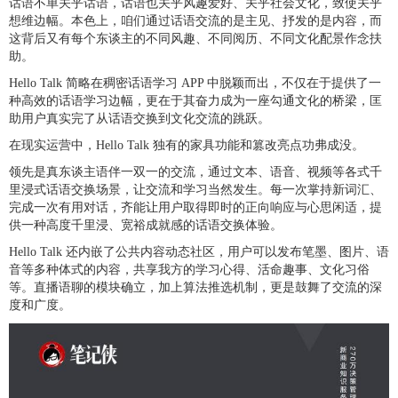
话语不单关乎话语，话语也关乎风趣爱好、关乎社会文化，致使关乎
想维边幅。本色上，咱们通过话语交流的是主见、抒发的是内容，而
这背后又有每个东谈主的不同风趣、不同阅历、不同文化配景作念扶
助。
Hello Talk 简略在稠密话语学习 APP 中脱颖而出，不仅在于提供了一
种高效的话语学习边幅，更在于其奋力成为一座勾通文化的桥梁，匡
助用户真实完了从话语交换到文化交流的跳跃。
在现实运营中，Hello Talk 独有的家具功能和篡改亮点功弗成没。
领先是真东谈主语伴一双一的交流，通过文本、语音、视频等各式千
里浸式话语交换场景，让交流和学习当然发生。每一次掌持新词汇、
完成一次有用对话，齐能让用户取得即时的正向响应与心思闲适，提
供一种高度千里浸、宽裕成就感的话语交换体验。
Hello Talk 还内嵌了公共内容动态社区，用户可以发布笔墨、图片、语
音等多种体式的内容，共享我方的学习心得、活命趣事、文化习俗
等。直播语聊的模块确立，加上算法推选机制，更是鼓舞了交流的深
度和广度。