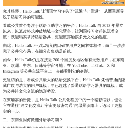
究其根蒂，Hello Talk 让话语学习转头了"疏通"与"贯通"，从而重新界
说了话语习得的可能性。
看成公共首个专注于话语互助学习的平台，Hello Talk 自 2012 年景立
以来，以篡改格式冲破地域与文化壁垒，让列国粹习者得以沉着交
流：既能塌实掌持话语器具，更能流露触摸多元文化的温度。
由此，Hello Talk 不仅以精良的口碑在用户之间衣钵相传，而且一步步
完了公共化布局，在细分市集稳居前线。
如今，Hello Talk仍是在接近 200 个国度及地区领有无数用户，在东南
亚、欧洲、中东、日韩等宇宙各地，在 YouTube、TikTok、X 和
Instagram 等公共主流平台上，齐能看到它的身影。
更迫切的是，看成公共最大的话语交换平台，Hello Talk 凭借普通的隐
藏广度与浩大的用户规模，早已超越了普通话语学习器具的规模，成
为公共跨文化交流的隐形桥梁。
在柬埔寨的告捷，是 Hello Talk 公共化程度中的一个精彩缩影，也让
它在通往"跨文化交流让宇宙更致密勾通"的愿景谈路上，迈出了更坚
实的一步。
二、东南亚因何掀翻外语学习潮？