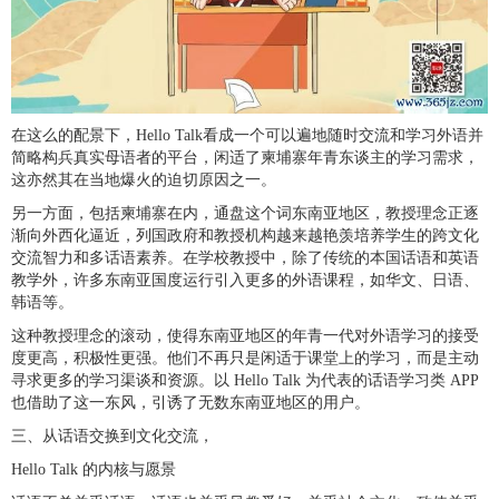
在这么的配景下，Hello Talk看成一个可以遍地随时交流和学习外语并
简略构兵真实母语者的平台，闲适了柬埔寨年青东谈主的学习需求，
这亦然其在当地爆火的迫切原因之一。
另一方面，包括柬埔寨在内，通盘这个词东南亚地区，教授理念正逐
渐向外西化逼近，列国政府和教授机构越来越艳羡培养学生的跨文化
交流智力和多话语素养。在学校教授中，除了传统的本国话语和英语
教学外，许多东南亚国度运行引入更多的外语课程，如华文、日语、
韩语等。
这种教授理念的滚动，使得东南亚地区的年青一代对外语学习的接受
度更高，积极性更强。他们不再只是闲适于课堂上的学习，而是主动
寻求更多的学习渠谈和资源。以 Hello Talk 为代表的话语学习类 APP
也借助了这一东风，引诱了无数东南亚地区的用户。
三、从话语交换到文化交流，
Hello Talk 的内核与愿景