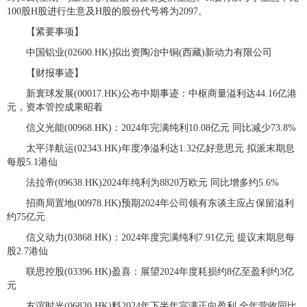
100股H股进行生意及H股的股份代号将为2097。
【紧要事项】
中国铝业(02600.HK)拟出资陶冶中铜(西藏)新动力有限公司
【财报事迹】
新寰球发展(00017.HK)公布中期事迹：中枢商量溢利达44.16亿港
元，资本管控成果昭着
信义光能(00968.HK)：2024年完满纯利10.08亿元 同比减少73.8%
太平洋航运(02343.HK)年度净溢利达1.32亿好意思元 拟派末期息
每股5.1港仙
法拉帝(09638.HK)2024年纯利为8820万欧元 同比增多约5.6%
招商局置地(00978.HK)预期2024年公司领有东谈主应占保留溢利
约75亿元
信义动力(03868.HK)：2024年度完满纯利7.91亿元 提议末期息每
股2.7港仙
联思控股(03396.HK)盈喜：展望2024年度耗损约8亿至盈利约3亿
元
友谊时光(06820.HK)料2024年下半年完满正向盈利 全年营收同比