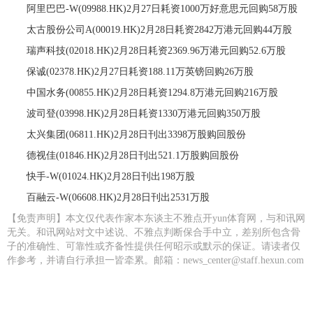
阿里巴巴-W(09988.HK)2月27日耗资1000万好意思元回购58万股
太古股份公司A(00019.HK)2月28日耗资2842万港元回购44万股
瑞声科技(02018.HK)2月28日耗资2369.96万港元回购52.6万股
保诚(02378.HK)2月27日耗资188.11万英镑回购26万股
中国水务(00855.HK)2月28日耗资1294.8万港元回购216万股
波司登(03998.HK)2月28日耗资1330万港元回购350万股
太兴集团(06811.HK)2月28日刊出3398万股购回股份
德视佳(01846.HK)2月28日刊出521.1万股购回股份
快手-W(01024.HK)2月28日刊出198万股
百融云-W(06608.HK)2月28日刊出2531万股
【免责声明】本文仅代表作家本东谈主不雅点开yun体育网，与和讯网
无关。和讯网站对文中述说、不雅点判断保合手中立，差别所包含骨
子的准确性、可靠性或齐备性提供任何昭示或默示的保证。请读者仅
作参考，并请自行承担一皆牵累。邮箱：news_center@staff.hexun.com