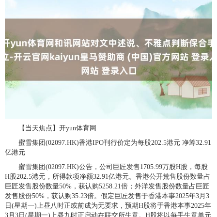
【当天焦点】开yun体育网
蜜雪集团(02097.HK)香港IPO刊行价定为每股202.5港元 净筹32.91
亿港元
蜜雪集团(02097.HK)公告，公司巨匠发售1705.99万股H股，每股
H股202.5港元，所得款项净额32.91亿港元。香港公开荒售股份数量占
巨匠发售股份数量50%，获认购5258.21倍；外洋发售股份数量占巨匠
发售股份50%，获认购35.23倍。假定巨匠发售于香港本事2025年3月3
日(星期一)上昼八时正或前成为无要求，预期H股将于香港本事2025年
3月3日(星期一)上昼九时正启动在联交所生意。H股将以每手生意单元