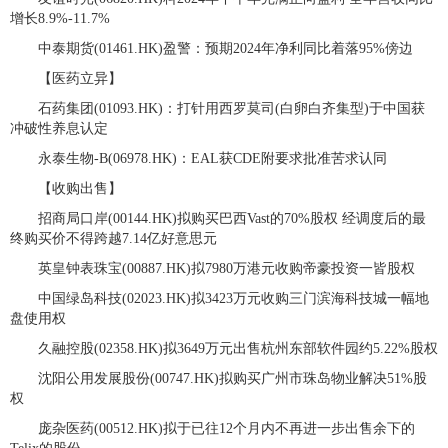
增长8.9%-11.7%
中泰期货(01461.HK)盈警：预期2024年净利同比着落95%傍边
【医药立异】
石药集团(01093.HK)：打针用西罗莫司(白卵白齐集型)于中国获
冲破性养息认定
永泰生物-B(06978.HK)：EAL获CDE附要求批准苦求认同
【收购出售】
招商局口岸(00144.HK)拟购买巴西Vast的70%股权 经调度后的最
终购买价不得跨越7.14亿好意思元
英皇钟表珠宝(00887.HK)拟7980万港元收购帝豪投资一皆股权
中国绿岛科技(02023.HK)拟3423万元收购三门滨海科技城一幅地
盘使用权
久融控股(02358.HK)拟3649万元出售杭州东部软件园约5.22%股权
沈阳公用发展股份(00747.HK)拟购买广州市珠岛物业解决51%股
权
庞杂医药(00512.HK)拟于已往12个月内不再进一步出售余下的