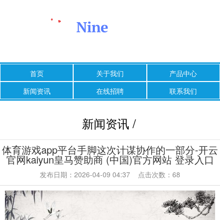
首页
关于我们
产品中心
新闻资讯
在线招聘
联系我们
新闻资讯 /
体育游戏app平台手脚这次计谋协作的一部分-开云
官网kaiyun皇马赞助商 (中国)官方网站 登录入口
发布日期：2026-04-09 04:37 点击次数：68