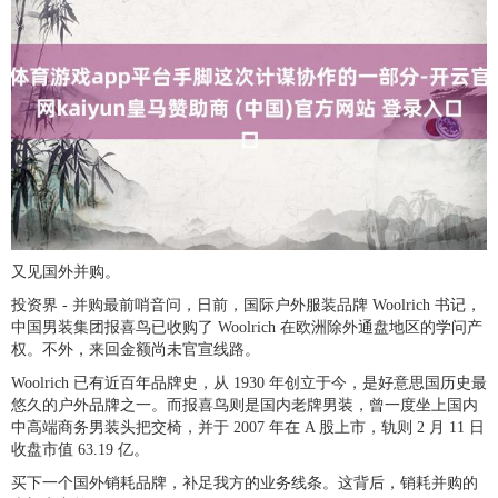
又见国外并购。
投资界 - 并购最前哨音问，日前，国际户外服装品牌 Woolrich 书记，
中国男装集团报喜鸟已收购了 Woolrich 在欧洲除外通盘地区的学问产
权。不外，来回金额尚未官宣线路。
Woolrich 已有近百年品牌史，从 1930 年创立于今，是好意思国历史最
悠久的户外品牌之一。而报喜鸟则是国内老牌男装，曾一度坐上国内
中高端商务男装头把交椅，并于 2007 年在 A 股上市，轨则 2 月 11 日
收盘市值 63.19 亿。
买下一个国外销耗品牌，补足我方的业务线条。这背后，销耗并购的