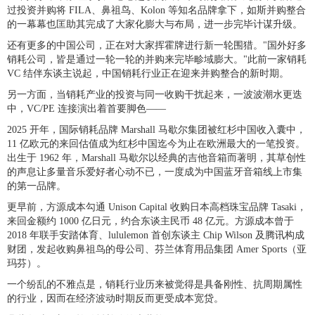
过投资并购将 FILA、鼻祖鸟、Kolon 等知名品牌拿下，如斯并购整合
的一幕幕也匡助其完成了大家化膨大与布局，进一步完毕计谋升级。
还有更多的中国公司，正在对大家挥霍牌进行新一轮围猎。"国外好多
销耗公司，皆是通过一轮一轮的并购来完毕畛域膨大。"此前一家销耗
VC 结伴东谈主说起，中国销耗行业正在迎来并购整合的新时期。
另一方面，当销耗产业的投资与同一收购干扰起来，一波波潮水更迭
中，VC/PE 连接演出着首要脚色——
2025 开年，国际销耗品牌 Marshall 马歇尔集团被红杉中国收入囊中，
11 亿欧元的来回估值成为红杉中国迄今为止在欧洲最大的一笔投资。
出生于 1962 年，Marshall 马歇尔以经典的吉他音箱而著明，其草创性
的声息让多量音乐爱好者心动不已，一度成为中国蓝牙音箱线上市集
的第一品牌。
更早前，方源成本勾通 Unison Capital 收购日本高档珠宝品牌 Tasaki，
来回金额约 1000 亿日元，约合东谈主民币 48 亿元。方源成本曾于
2018 年联手安踏体育、lululemon 首创东谈主 Chip Wilson 及腾讯构成
财团，发起收购鼻祖鸟的母公司、芬兰体育用品集团 Amer Sports（亚
玛芬）。
一个纷乱的不雅点是，销耗行业历来被觉得是具备刚性、抗周期属性
的行业，因而在经济波动时期反而更受成本宽贷。