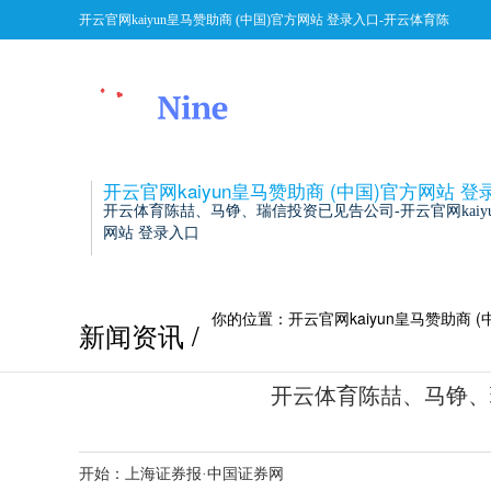
开云官网kaiyun皇马赞助商 (中国)官方网站 登录入口-开云体育陈
喆、马铮、瑞信投资已见告公司-开云官网kaiyun皇马赞助商 (中国)官
方网站 登录入口
开云官网kaiyun皇马赞助商 (中国)官方网站 登
开云体育陈喆、马铮、瑞信投资已见告公司-开云官网kaiyu
网站 登录入口
你的位置：
开云官网kaiyun皇马赞助商 
新闻资讯 /
开云体育陈喆、马铮、瑞
开始：上海证券报·中国证券网