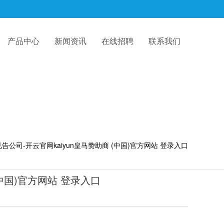
产品中心
新闻资讯
在线招聘
联系我们
公司-开云官网kaiyun皇马赞助商 (中国)官方网站 登录入口
中国)官方网站 登录入口