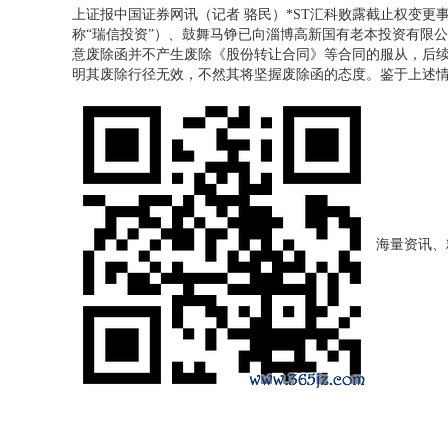
上证报中国证券网讯（记者 骆民）*ST汇科败露截止权变
称“瑞信投资”）、鼓舞马铮已向淄博高新国有老本投资有限
意废除函并不产生废除《股份转让合同》等合同的服从，后
明其废除行径无效，不然其将坚握废除函的态度。鉴于上述
海量资讯、