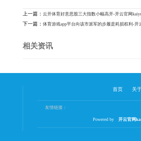
上一篇：
云开体育好意思股三大指数小幅高开-开云官网kaiyu
下一篇：
体育游戏app平台向该市派军的步履是耗损权利-开云官
相关资讯
首页
关
友情链接：
Powered by
开云官网ka