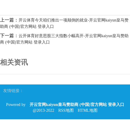
上一篇：
开云体育今天咱们推出一项颠倒的就业-开云官网kaiyun皇马赞
助商 (中国)官方网站 登录入口
下一篇：
云开体育好意思股三大指数小幅高开-开云官网kaiyun皇马赞助
商 (中国)官方网站 登录入口
相关资讯
友情链接：
Powered by
开云官网kaiyun皇马赞助商 (中国)官方网站 登录入口
@2013-2022
RSS地图
HTML地图