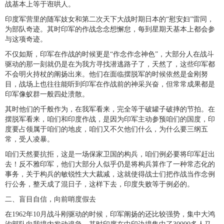
战基本上等于诳哄人。
印度军营里的随军妓女和第二次天下大战时期日本的“慰安妇”雷同，
为部队奇迹。其时印军的作战念念想懈怠，每到星期天基本上都会参
与这项奇迹。
不仅如斯，印军在作战的时候更是“作念作念神色”，大部分人在战斗
驱动的那一刻就仍是在为我方寻找潜逃路子了，天然了，这些印军都
不会明火持杖的阐扬出来。他们在面临摆脱军的时候依然是金刚努
目，战场上也往往能听到印军在作战前的神采兴奋，但常常成果都是
印军像蚁群一般四处溃散。
其时他们的千般作为，在我军看来，完全等于破罐子破摔的节拍。在
摆脱军看来，咱们和印度作战，是因为印军主动参预咱们的国度，印
度要占领属于咱们的地皮，咱们又不欠他们什么，为什么要三纲五
常，受人凌暴。
咱们天然要抗拒，这是一场保家卫国的构兵，咱们例必要将印军赶出
去！反不雅印军，他们大部分人似乎仍是将构兵算作了一种常态化的
事务，关于构兵的敏锐性大大裁减，这就使得战士们把作战当作念例
行公务，整天成了混日子，这样下去，印度失败等于例必的。
二、盲目自信，向前哨度假去
在1962年10月战斗刚驱动的时候，印军阐扬的还比较强势，集中大鸿