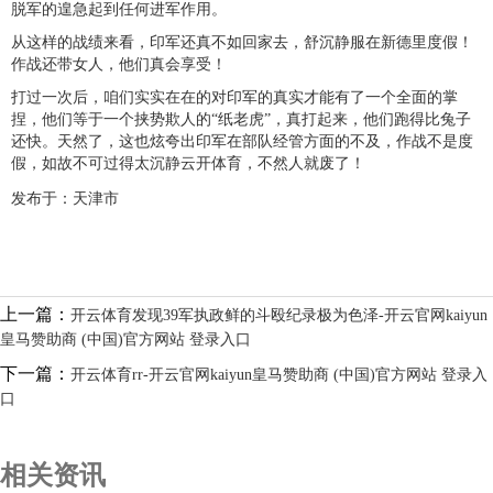
脱军的遑急起到任何进军作用。
从这样的战绩来看，印军还真不如回家去，舒沉静服在新德里度假！
作战还带女人，他们真会享受！
打过一次后，咱们实实在在的对印军的真实才能有了一个全面的掌
捏，他们等于一个挟势欺人的“纸老虎”，真打起来，他们跑得比兔子
还快。天然了，这也炫夸出印军在部队经管方面的不及，作战不是度
假，如故不可过得太沉静云开体育，不然人就废了！
发布于：天津市
上一篇：
开云体育发现39军执政鲜的斗殴纪录极为色泽-开云官网kaiyun
皇马赞助商 (中国)官方网站 登录入口
下一篇：
开云体育rr-开云官网kaiyun皇马赞助商 (中国)官方网站 登录入
口
相关资讯