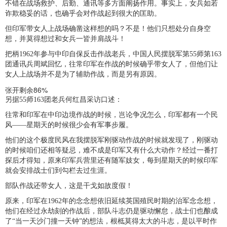
不错在战场救护、后勤、通讯等多方面阐扬作用。事实上，女兵如若
诈欺稳妥的话，也确乎会对作战起到很大的匡助。
但印军带女人上战场确凿这样想的吗？不是！他们只想处分自身空
想，并莫得想过和女兵一皆并肩战斗！
把柄1962年参与中印自保反击作战老兵，中国人民摆脱军第55师第163
团通讯兵周斌回忆，往常印军在作战的时候确乎带女人了，但他们让
女人上战场并不是为了辅助作战，而是另有原因。
张开剩余86%
另据55师163团老兵何红昌采访口述：
往常和印军在中印边境作战的时候，岂论争况怎么，印军都有一个民
风——星期天的时候很少会有军事步履。
他们的这个极度民风在我摆脱军刚驱动作战的时候就发现了，刚驱动
的时候咱们还相等疑忌，难不成是印军又有什么大动作？经过一番打
探后才得知，原来印军兵营里还有随军妓女，每到星期天的时候印军
就会安排战士们到勾栏去过生涯。
部队作战还带女人，这是干戈如故度假！
原来，印军在1962年的念念想依旧延续英国殖民时期的治军念念想，
他们在经过永劫刻的作战后，部队斗志仍是驱动懈怠，战士们也酿成
了“当一天沙门撞一天钟”的想法，根柢莫得太大的斗志，是以平时作