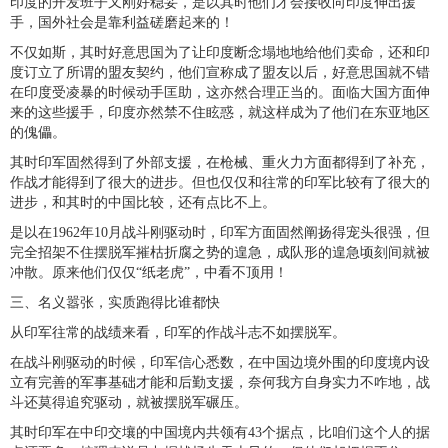
印度的开发班子又刚好稳妥，是以其时他们才会接收向印度伸出援
手，国外社会是靠利益磋磨起来的！
不仅如斯，其时好意思国为了让印度断念塌地地给他们卖命，还和印
度订立了所谓的盟友契约，他们宣称成了盟友以后，好意思国就不错
在印度受凌暴的时候动手匡助，这亦然合理正当的。面临大国方面伸
来的这些援手，印度亦然禁不住眩惑，就这样成为了他们在东亚地区
的傀儡。
其时印军固然得到了外部支援，在枪械、重火力方面都得到了补充，
作战才能得到了很大的进步。但也仅仅和往常的印军比较有了很大的
进步，和其时的中国比较，还有点比不上。
是以在1962年10月战斗刚驱动时，印军方面固然阐扬得宠头很强，但
完全招架不住摆脱军摧枯折腐之势的遑急，成队形的遑急顷刻间就被
冲散。原来他们仅仅“纸老虎”，中看不顶用！
三、名义嚣张，实质跑得比谁都快
从印军往常的战绩来看，印军的作战斗志不如摆脱军。
在战斗刚驱动的时候，印军信心悉数，在中国边境外围的印度境内设
立有完善的军事基础才能和后勤支援，奈何我方自身实力不咋地，战
斗还莫得追究驱动，就被摆脱军碾压。
其时印军在中印交壤的中国境内共领有43个据点，比咱们这个人的据