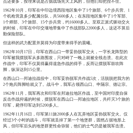
点还要多，按理来说是占据战场先天上风的，但他们却把捏不住。
1962年10月，印军在中印边境西段地区集中了1个旅部、6个步兵营、1
个机枪营及多少配属分队，共5600多人；在东段地区集中了1个军部、
1个师部、3个旅部、15个步兵营，约16000多人。至双正派式驱动交火
的时候，印军在中印交壤地带集中了作战部队22000多人，这还不算后
勤保险部队。
但这样的武力配置并莫得为印度带来得手的晨曦。
1962年10月17日，印军在西山口一带妥协脱军交火，一字长龙阵型的
印军被我摆脱军从多路围攻，只对峙了一晚上就被全线击溃。在此次
作战中，印军不仅莫得赢得遑急作战的得手，反而让摆脱军鼓吹阵
脚，纵深达到15公里。
在西山口—邦迪拉战役中，印军妥协脱军共作战5次，活脱脱把我方的
2个炮兵阵脚给就义了。战斗中，我军占领西山口、申隔宗、德让宗。
1962年11月，我军再次和印军在邦迪拉地区作战，至中国对印度自保
反击作战抑遏的时候，摆脱军在西山口—邦迪拉地区，共歼灭3个旅的
印军，毙俘印军达到5200多人。
1962年11月16日，印军第11旅2000多人在瓦弄地区妥协脱军交火。仅
经过3个小时的战斗，印军就丢掉了第一个地堡群，固然占据地形上
风，但印军后头的地堡群更性命弥留，他们的士气仍是被我军击溃。