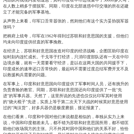
沟部队向我境内发动遑急，其时印度在中印边境集中了30000多人马，
在人数上稍多于摆脱军。同期，印度在北部迷惑中印交壤的所在还建
立了才能完备的军事基地。
从声势上来看，印军口舌常嚣张的，然则他们有这个实力妥协脱军嚣
张吗？
把柄府上炫夸，印军在1962年得到过苏联和好意思国的支援，但他们
均未向印度提供径直的军事挽救。
在经济上，苏联和好意思国改造对印度的经济战略，企图匡助印度在
短时刻内连忙成长。干戈等于打经济，只消印度部队还有一天在中印
边境步履，就有一天需要看守经济，是以在这两大国的共同援手下，
印度成长的速率还口舌常快的，最起码不需要过度总结军费开支不及
以救援构兵需要的问题。
在军事上，印度和好意思国向印度提供了军事时间人员，还有挑升的
负责查验的教官。同期，苏联和好意思国还向印度提供了一批“先
进”的军事兵器。天然了，这里所说的先进也仅仅比印军其时使用
的“烧火棍子”先进，实质上等于第二次天下大战的时候英好意思使用
过的“淘汰货”，好多兵器仍是极度磨损，接近报废了。
在他们看来，印度和中国对他们来说都是相似的，单独从实力上来
说，中国和印度都差未几，都不错为苏联和好意思国所用，都不错匡
助他们收场我方的主张。只不外其时因中国和他们的关系不好，恰恰