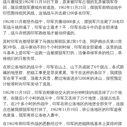
战斗赓续至1962年11月16日下昼，原来被印军占领的瓦弄被我军夺
回，随后摆脱军赓续向前遑急。1962年11月21日，摆脱军前哨迫临中
印范围传统民风线，这场战斗共击毙1200多名印军。
1962年11月都登作战中，印军共搬动800多人，摆脱军只击毙了20名印
军战斗就抑遏了，印军会土遁术？不，印军在战斗中仍是全部潜逃
了，战斗亦然因印军跑收场才被动抑遏的。
其时印军在都登部署了马德拉斯联队第2营1个连、阿萨姆步兵第11营
第3中队，战斗驱动不到1个小时的时候，印军就全部避难，这里的战
斗基本上是印军一边跑一边被摆脱军打的，活像恭候宰杀的牲口，恭
候他们的只散失世。
在班公洛地区的战斗中，印军在山上、山下共成就了6个据点，各式荫
藏的地堡群、把稳工事更是罪戾累累。等于在这样的条目下，我摆脱
军在零下40度，顶着大风雪，爬过海拔进步5200米的冰山，按照预定
计较准时向印军发动了遑急。
1962年11月18日，印军在刚驱动交火的30分钟时刻内就丢掉了21个地
堡。在随后1个小时的战斗中，印军又丢掉了25个地堡，连据点也丢
了。在2个多小时的作战中，印军在班公洛地区的地堡全部失守，连据
点也被我摆脱军给打掉了。1962年11月19日，班公洛地区的印军趁夜
色衰落，我军将班公洛收入囊中。
在1962年和印军作战的悉数经过中，印军的把稳阵线基本上莫得对摆