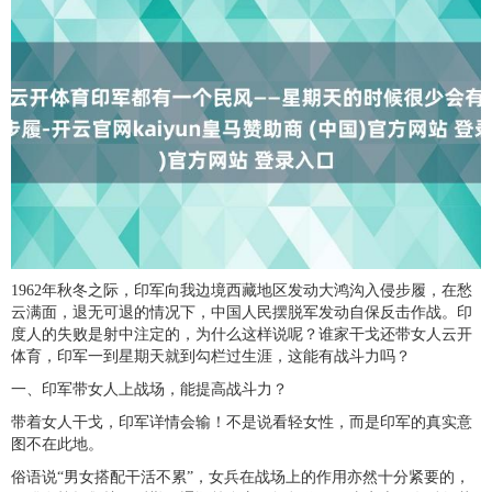
1962年秋冬之际，印军向我边境西藏地区发动大鸿沟入侵步履，在愁
云满面，退无可退的情况下，中国人民摆脱军发动自保反击作战。印
度人的失败是射中注定的，为什么这样说呢？谁家干戈还带女人云开
体育，印军一到星期天就到勾栏过生涯，这能有战斗力吗？
一、印军带女人上战场，能提高战斗力？
带着女人干戈，印军详情会输！不是说看轻女性，而是印军的真实意
图不在此地。
俗语说“男女搭配干活不累”，女兵在战场上的作用亦然十分紧要的，