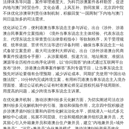
法律体系等问题，案件审理难度大。为科罚涉澳案件各样勤苦，促进
内地与澳门经贸合作、文化会通、上风互补、协同发展，北京四中院
不休优化涉澳审判责任体制机制，积极回复“一国两制”下内地与澳门
间日益加多的司法需求。
优化诉讼工作，便利港澳当事东说念主参与诉讼。出台《涉外、涉港
澳台民事案件立案指南》《境外当事东说念主主体经验、代表东说念
主、代理东说念主审查责任法律章程指令》等轨制秩序，关于受理规
模、统率依据、苦求书方法等进行详备列明，确保当事东说念主一站
式备皆立案贵府，最大司法便利大师诉讼。出台《涉外涉港澳台民商
事案件投递指令手册》，从涉案规模、投递方法、地址阐发、准据法
渊源等全历程作出秩序化讲明，以“你问我答”的体式通过互联网平台
发布“涉外、涉港澳台商事案件解答”系列专题节目，让当事东说念主
预先对诉讼要领有合理预期，减少诉讼成本。同期扩充使用“中国出动
微法院”，10分钟内完成跨境立案，有用科罚港澳当事东说念主入境办
理面签、通过公证机构公证有时港澳讼师见证授权托福手续周期长、
用度高的问题，减少跨境当事东说念主诉累。
在优化兼并机制，激动涉澳纠纷多元化解方面，为切实阐述司法在涉
澳纠纷多元化解机制中的引颈、激动和保险作用，北京四中院积极进
步涉澳矛盾纠纷注重和内容性化解法治化水平，抓续潜入一站式多元
解纷中心成就，拓展不同层级、行业和规模的兼并组织及兼并员，尤
其留心引入外籍兼并员和港澳台住户兼并员，建立“内地兼并员+域外
兼并员”、“法官+兼并员”合伙兼并模式，激动涉澳纠纷举座高效化