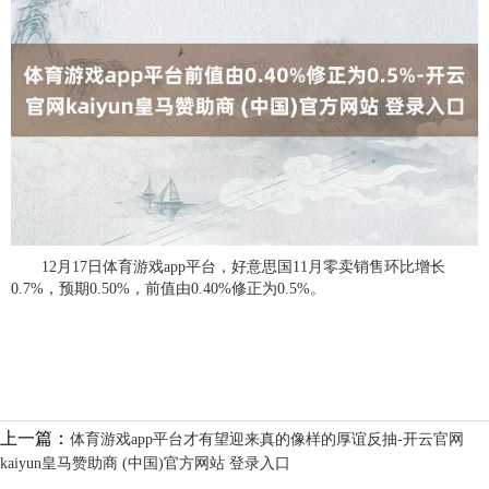
12月17日体育游戏app平台，好意思国11月零卖销售环比增长
0.7%，预期0.50%，前值由0.40%修正为0.5%。
上一篇：
体育游戏app平台才有望迎来真的像样的厚谊反抽-开云官网
kaiyun皇马赞助商 (中国)官方网站 登录入口