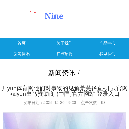
首页
关于我们
产品中心
新闻资讯
在线招聘
联系我们
新闻资讯 /
开yun体育网他们对事物的见解荒芜径直-开云官网
kaiyun皇马赞助商 (中国)官方网站 登录入口
发布日期：2025-12-30 19:38 点击次数：98