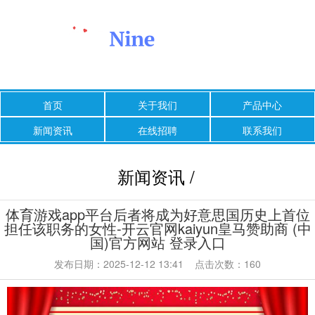
首页
关于我们
产品中心
新闻资讯
在线招聘
联系我们
新闻资讯 /
体育游戏app平台后者将成为好意思国历史上首位
担任该职务的女性-开云官网kaiyun皇马赞助商 (中
国)官方网站 登录入口
发布日期：2025-12-12 13:41 点击次数：160