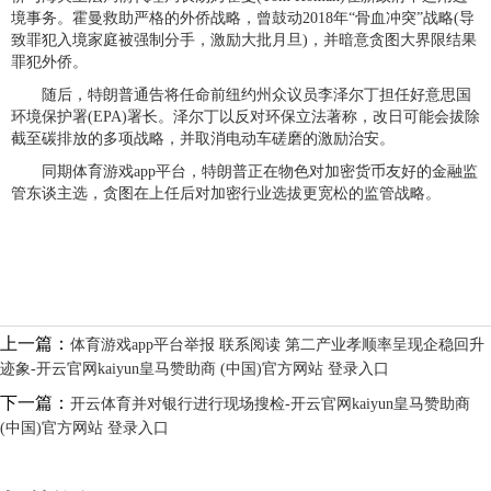
境事务。霍曼救助严格的外侨战略，曾鼓动2018年“骨血冲突”战略(导
致罪犯入境家庭被强制分手，激励大批月旦)，并暗意贪图大界限结果
罪犯外侨。
随后，特朗普通告将任命前纽约州众议员李泽尔丁担任好意思国
环境保护署(EPA)署长。泽尔丁以反对环保立法著称，改日可能会拔除
截至碳排放的多项战略，并取消电动车磋磨的激励治安。
同期体育游戏app平台，特朗普正在物色对加密货币友好的金融监
管东谈主选，贪图在上任后对加密行业选拔更宽松的监管战略。
上一篇：
体育游戏app平台举报 联系阅读 第二产业孝顺率呈现企稳回升
迹象-开云官网kaiyun皇马赞助商 (中国)官方网站 登录入口
下一篇：
开云体育并对银行进行现场搜检-开云官网kaiyun皇马赞助商
(中国)官方网站 登录入口